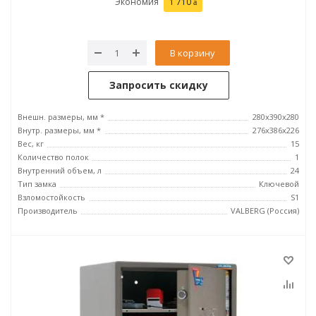
Экономия
1 710
В корзину
Запросить скидку
Внешн. размеры, мм *
280x390x280
Внутр. размеры, мм *
276х386х226
Вес, кг
15
Количество полок
1
Внутренний объем, л
24
Тип замка
Ключевой
Взломостойкость
S1
Производитель
VALBERG (Россия)