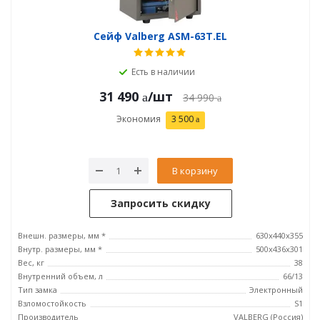
Сейф Valberg ASM-63Т.EL
Есть в наличии
31 490
/шт
34 990
Экономия
3 500
В корзину
Запросить скидку
Внешн. размеры, мм *
630x440x355
Внутр. размеры, мм *
500х436х301
Вес, кг
38
Внутренний объем, л
66/13
Тип замка
Электронный
Взломостойкость
S1
Производитель
VALBERG (Россия)