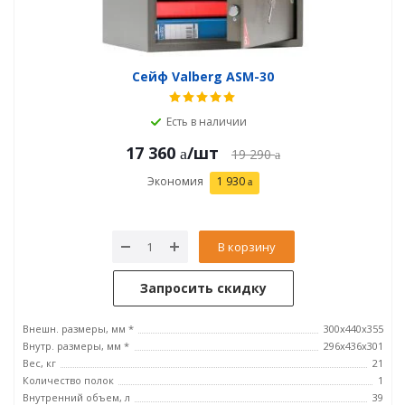
Сейф Valberg ASM-30
Есть в наличии
17 360
/шт
19 290
Экономия
1 930
В корзину
Запросить скидку
Внешн. размеры, мм *
300x440x355
Внутр. размеры, мм *
296х436х301
Вес, кг
21
Количество полок
1
Внутренний объем, л
39