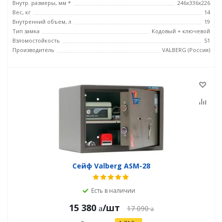
Внутр. размеры, мм *
246х336х226
Вес, кг
14
Внутренний объем, л
19
Тип замка
Кодовый + ключевой
Взломостойкость
S1
Производитель
VALBERG (Россия)
Сейф Valberg ASM-28
Есть в наличии
15 380
/шт
17 090