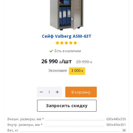
Сейф Valberg ASM-63Т
Есть в наличии
26 990
/шт
29 990
Экономия
3 000
В корзину
Запросить скидку
Внешн. размеры, мм *
630x440x355
Внутр. размеры, мм *
500х436х301
Вес, кг
38