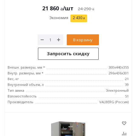
21 860
/шт
24 290
Экономия
2 430
В корзину
Запросить скидку
Внешн. размеры, мм *
300x440x355
Внутр. размеры, мм *
296х436х301
Вес, кг
21
Внутренний объем, л
39
Тип замка
Электронный
Взломостойкость
S1
Производитель
VALBERG (Россия)