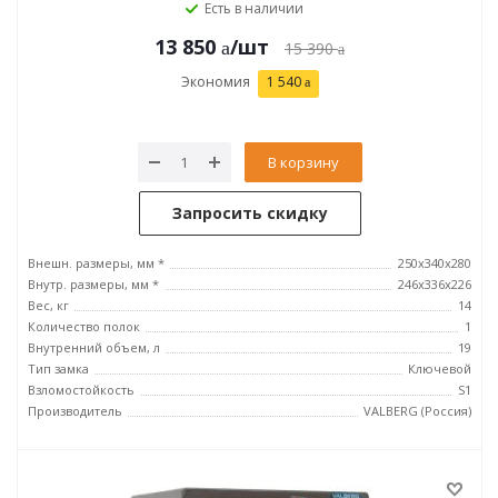
Есть в наличии
13 850
/шт
15 390
Экономия
1 540
В корзину
Запросить скидку
Внешн. размеры, мм *
250x340x280
Внутр. размеры, мм *
246х336х226
Вес, кг
14
Количество полок
1
Внутренний объем, л
19
Тип замка
Ключевой
Взломостойкость
S1
Производитель
VALBERG (Россия)