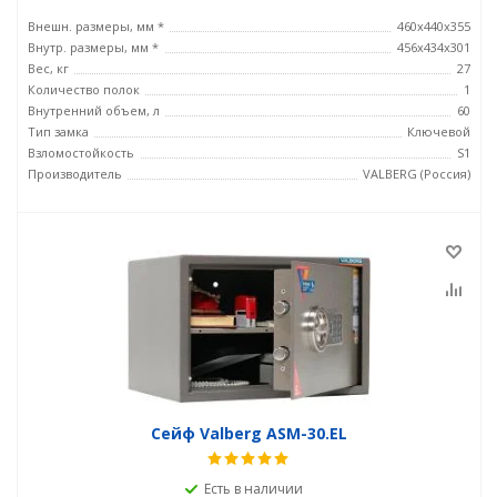
Внешн. размеры, мм *
460х440х355
Внутр. размеры, мм *
456х434х301
Вес, кг
27
Количество полок
1
Внутренний объем, л
60
Тип замка
Ключевой
Взломостойкость
S1
Производитель
VALBERG (Россия)
Сейф Valberg ASM-30.EL
Есть в наличии