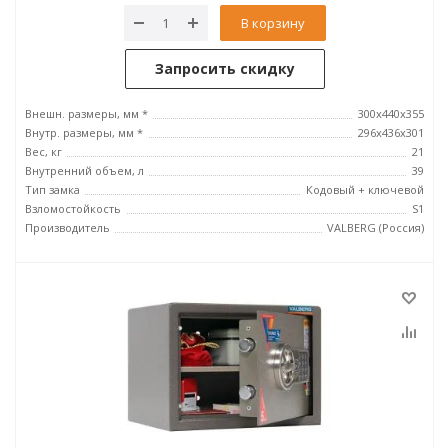
В корзину
Запросить скидку
Внешн. размеры, мм *
300x440x355
Внутр. размеры, мм *
296х436х301
Вес, кг
21
Внутренний объем, л
39
Тип замка
Кодовый + ключевой
Взломостойкость
S1
Производитель
VALBERG (Россия)