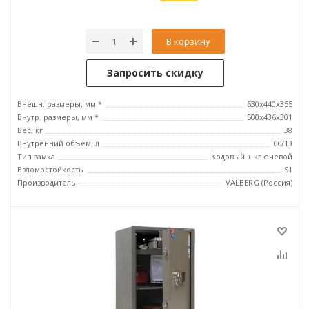
В корзину
Запросить скидку
Внешн. размеры, мм *
630x440x355
Внутр. размеры, мм *
500х436х301
Вес, кг
38
Внутренний объем, л
66/13
Тип замка
Кодовый + ключевой
Взломостойкость
S1
Производитель
VALBERG (Россия)