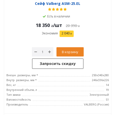
Сейф Valberg ASM-25.EL
Есть в наличии
18 350
/шт
20 390
Экономия
2 040
В корзину
Запросить скидку
Внешн. размеры, мм *
250x340x280
Внутр. размеры, мм *
246х336х226
Вес, кг
14
Внутренний объем, л
19
Тип замка
Электронный
Взломостойкость
S1
Производитель
VALBERG (Россия)