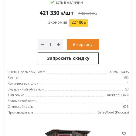
Есть в наличии
421 330
/шт
443 510
Экономия
22 180
В корзину
Запросить скидку
Внешн. размеры, мм *
795х615х495
Вес, кг
150
Количество полок
1
Внутренний объем, л
53
Тип замка
Электронный
Взломостойкость
1
Огнестойкость
60Б
Производитель
SafeWood (Россия)