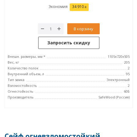
Экономия
34 910
В корзину
Запросить скидку
Внешн. размеры, мм *
1105х720х505
Вес, кг
205
Количество полок
2
Внутренний объем, л
95
Тип замка
Электронный
Взломостойкость
2
Огнестойкость
60Б
Производитель
SafeWood (Россия)
Сейф огневзломостойкий