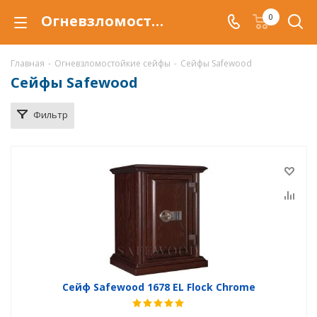
Огневзломостойкий сейф Safewood купить в Уфе, сейфы Сейфвуд с отделкой деревом по низкой цене c доставкой
0
Главная
-
Огневзломостойкие сейфы
-
Сейфы Safewood
Сейфы Safewood
Фильтр
Сейф Safewood 1678 EL Flock Chrome