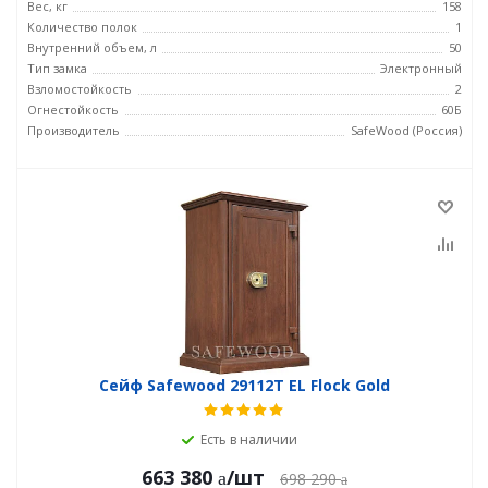
Вес, кг
158
Количество полок
1
Внутренний объем, л
50
Тип замка
Электронный
Взломостойкость
2
Огнестойкость
60Б
Производитель
SafeWood (Россия)
Сейф Safewood 29112T EL Flock Gold
Есть в наличии
663 380
/шт
698 290