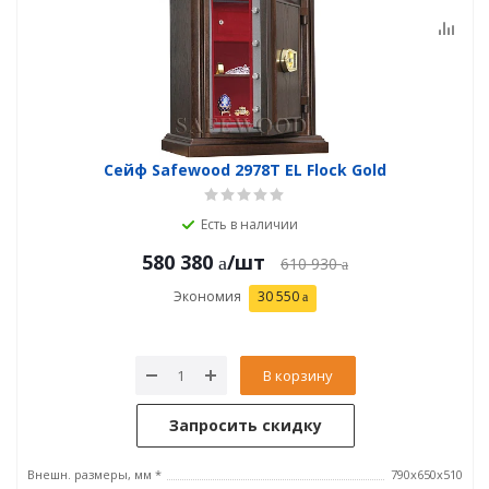
Сейф Safewood 2978T EL Flock Gold
Есть в наличии
580 380
/шт
610 930
Экономия
30 550
В корзину
Запросить скидку
Внешн. размеры, мм *
790х650х510