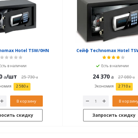
nomax Hotel TSW/0HN
Сейф Technomax Hotel TS
Есть в наличии
Есть в наличии
0
/шт
24 370
25 730
27 080
номия
2 580
Экономия
2 710
В корзину
В корзин
росить скидку
Запросить скидку