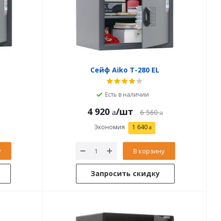
Сейф Aiko T-280 EL
Есть в наличии
4 920
/шт
6 560
Экономия
1 640
у
В корзину
Запросить скидку