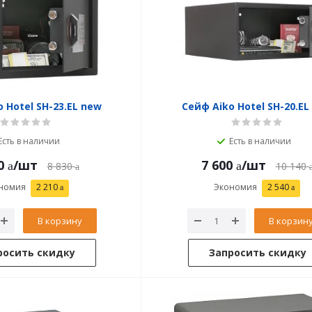
 Hotel SH-23.EL new
Сейф Aiko Hotel SH-20.EL
Есть в наличии
Есть в наличии
0
/шт
7 600
/шт
8 830
10 140
номия
2 210
Экономия
2 540
В корзину
В корзин
росить скидку
Запросить скидку