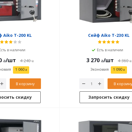
 Aiko T-200 KL
Сейф Aiko T-230 KL
Есть в наличии
Есть в наличии
0
/шт
3 270
/шт
4 240
4 360
номия
1 060
Экономия
1 090
В корзину
В корзин
росить скидку
Запросить скидку