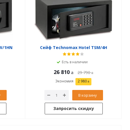
W/1HN
Сейф Technomax Hotel TSM/4H
Есть в наличии
26 810
29 790
Экономия
2 980
у
В корзину
Запросить скидку