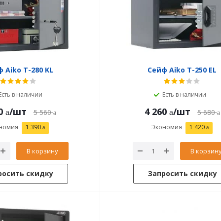
 Aiko T-280 KL
Сейф Aiko T-250 EL
Есть в наличии
Есть в наличии
0
/шт
4 260
/шт
5 560
5 680
номия
1 390
Экономия
1 420
В корзину
В корзин
росить скидку
Запросить скидку