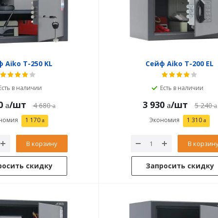
 Aiko T-250 KL
Сейф Aiko T-200 EL
Есть в наличии
Есть в наличии
0
/шт
3 930
/шт
4 680
5 240
номия
1 170
Экономия
1 310
В корзину
В корзин
росить скидку
Запросить скидку