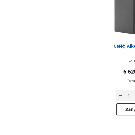
Сейф Aiko
6 62
Эко
Зап