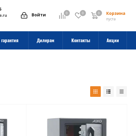
5
Корзина
0
0
0
0
Войти
e.ru
пуста
 гарантия
Дилерам
Контакты
Акции