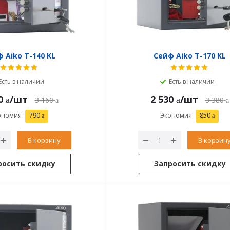
 Aiko T-140 KL
Сейф Aiko T-170 KL
Есть в наличии
Есть в наличии
0
/шт
2 530
/шт
3 160
3 380
ономия
790
Экономия
850
В корзину
В корзин
росить скидку
Запросить скидку