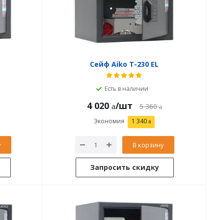
Сейф Aiko T-230 EL
Есть в наличии
4 020
/шт
5 360
Экономия
1 340
у
В корзину
Запросить скидку