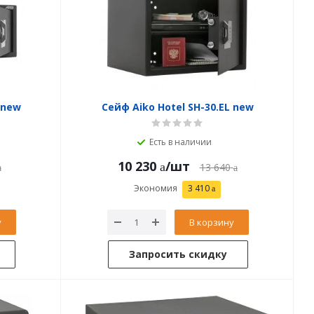
 new
Сейф Aiko Hotel SH-30.EL new
Есть в наличии
10 230
/шт
13 640
Экономия
3 410
у
В корзину
Запросить скидку