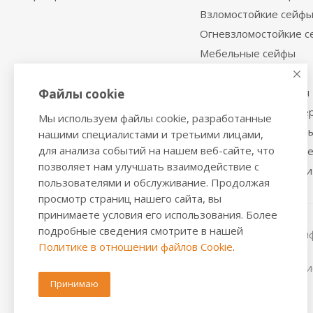
Взломостойкие сейф
Огневзломостойкие 
Мебельные сейфы
Депозитные сейфы
Встраиваемые сейфы
Файлы cookie
Сейфы с отделкой де
Мы используем файлы cookie, разработанные
Металлические шкаф
нашими специалистами и третьими лицами,
для анализа событий на нашем веб-сайте, что
Производственная м
позволяет нам улучшать взаимодействие с
Металлические двери
пользователями и обслуживание. Продолжая
просмотр страниц нашего сайта, вы
принимаете условия его использования. Более
подробные сведения смотрите в нашей
2016-2026 © VALBERGSAFE.RU — Интернет-магазин сейфо
Политике в отношении файлов Cookie
.
стеллажей, металлических дверей.
Информация о розничных ценах, технических характерис
положениями из Статьи 437 ч.2 ГК РФ.
Принимаю