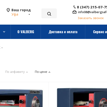
8 (347) 215-07-7
Ваш город
info08@valbergsaf
Уфа
Заказать звонок
О VALBERG
Доставка и оплата
Сервис и
K
По алфавиту
По цене