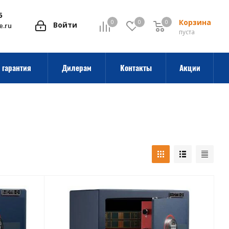
5
Корзина
0
0
0
0
Войти
e.ru
пуста
 гарантия
Дилерам
Контакты
Акции