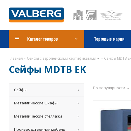
Каталог товаров
Торговые марки
Главная
-
Сейфы с европейскими сертификатами
-
Сейфы MDTB E
Сейфы MDTB EK
По популярности
Сейфы
Металлические шкафы
Металлические стеллажи
Производственная мебель