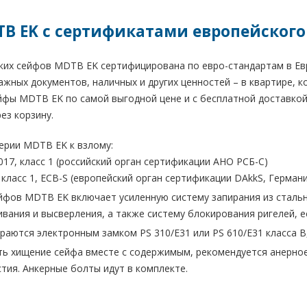
B EK с сертификатами европейского 
ких сейфов MDTB EK сертифицирована по евро-стандартам в Евр
жных документов, наличных и других ценностей – в квартире, 
фы MDTB EK по самой выгодной цене и с бесплатной доставкой п
ез корзину.
ерии MDTB EK к взлому:
017, класс 1 (российский орган сертификации АНО РСБ-С)
 класс 1, ECB-S (европейский орган сертификации DAkkS, Герман
йфов MDTB EK включает усиленную систему запирания из стальн
ивания и высверления, а также систему блокирования ригелей, 
раются электронным замком PS 310/E31 или PS 610/E31 класса В,
ь хищение сейфа вместе с содержимым, рекомендуется анерное кр
тия. Анкерные болты идут в комплекте.