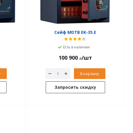
Сейф MDTB EK-35.E
Есть в наличии
100 900
/шт
у
В корзину
Запросить скидку