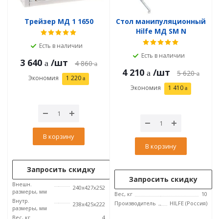
Трейзер МД 1 1650
Стол манипуляционный
Hilfe МД SM N
Есть в наличии
Есть в наличии
3 640
/шт
4 860
4 210
/шт
5 620
Экономия
1 220
Экономия
1 410
В корзину
В корзину
Запросить скидку
Запросить скидку
Внешн.
240x427x252
размеры, мм
Вес, кг
10
Внутр.
Производитель
HILFE (Россия)
238х425х222
размеры, мм
Вес, кг
4