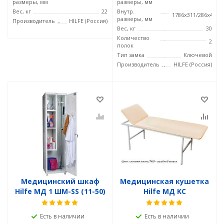
размеры, мм
размеры, мм
Вес, кг
22
Внутр.
1786x311/286x468
размеры, мм
Производитель
HILFE (Россия)
Вес, кг
30
Количество
2
полок
Тип замка
Ключевой
Производитель
HILFE (Россия)
Медицинский шкаф
Медицинская кушетка
Hilfe МД 1 ШМ-SS (11-50)
Hilfe МД KС
Есть в наличии
Есть в наличии