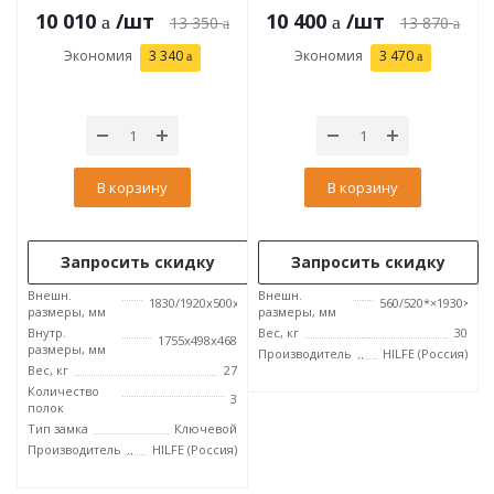
10 010
/шт
10 400
/шт
13 350
13 870
Экономия
3 340
Экономия
3 470
В корзину
В корзину
Запросить скидку
Запросить скидку
Внешн.
Внешн.
1830/1920x500x500
560/520*×1930×690
размеры, мм
размеры, мм
Внутр.
Вес, кг
30
1755x498x468
размеры, мм
Производитель
HILFE (Россия)
Вес, кг
27
Количество
3
полок
Тип замка
Ключевой
Производитель
HILFE (Россия)