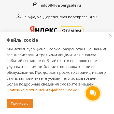
info08@valbergsafe.ru
г. Уфа, ул. Деревенская переправа, д.53
Файлы cookie
Мы используем файлы cookie, разработанные нашими
2016-2026 © VALBERGSAFE.RU — Интернет-магазин
специалистами и третьими лицами, для анализа
событий на нашем веб-сайте, что позволяет нам
сейфов Valberg и металлической мебели Практик.
улучшать взаимодействие с пользователями и
Продажа сейфов для дома и офиса, металлических
обслуживание. Продолжая просмотр страниц нашего
шкафов, стеллажей, металлических дверей.
сайта, вы принимаете условия его использования.
Информация о розничных ценах, технических
Более подробные сведения смотрите в нашей
характеристиках, наличии на складе носит справочный
Политике в отношении файлов Cookie
.
характер и не является публичной офертой,
определяемой положениями из Статьи 437 ч.2 ГК РФ.
Принимаю