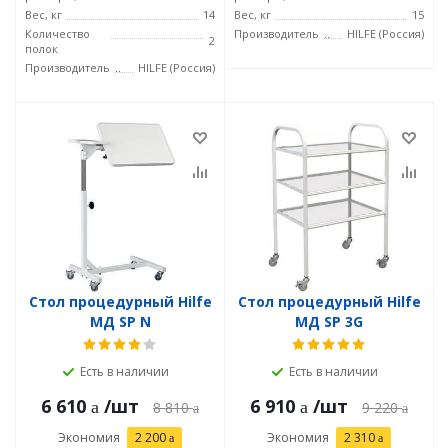
Вес, кг
14
Вес, кг
15
Количество
Производитель
HILFE (Россия)
2
полок
Производитель
HILFE (Россия)
Стол процедурный Hilfe
Стол процедурный Hilfe
МД SP N
МД SP 3G
Есть в наличии
Есть в наличии
6 610
/шт
6 910
/шт
8 810
9 220
Экономия
2 200
Экономия
2 310