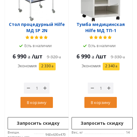
Стол процедурный Hilfe
Тумба медицинская
МД SP 2N
Hilfe МД ТП-1
Есть в наличии
Есть в наличии
6 990
/шт
6 990
/шт
9 320
9 330
Экономия
2 330
Экономия
2 340
В корзину
В корзину
Запросить скидку
Запросить скидку
Внешн.
Вес, кг
14
960x630x470
размеры, мм