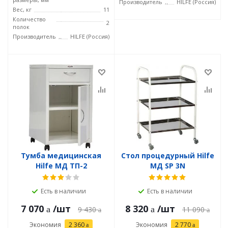
Производитель
HILFE (Россия)
Вес, кг
11
Количество
2
полок
Производитель
HILFE (Россия)
Тумба медицинская
Стол процедурный Hilfe
Hilfe МД ТП-2
МД SP 3N
Есть в наличии
Есть в наличии
7 070
/шт
8 320
/шт
9 430
11 090
Экономия
2 360
Экономия
2 770