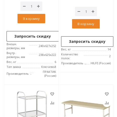
В корзину
В корзину
Запросить скидку
Запросить скидку
Внешн.
240x627x252
размеры, мм
Вес, кг
14
Внутр.
Количество
238х625х222
2
размеры, мм
полок
Вес, кг
6
Производитель
HILFE (Россия)
Тип замка
Ключевой
ПРАКТИК
Производитель
(Россия)