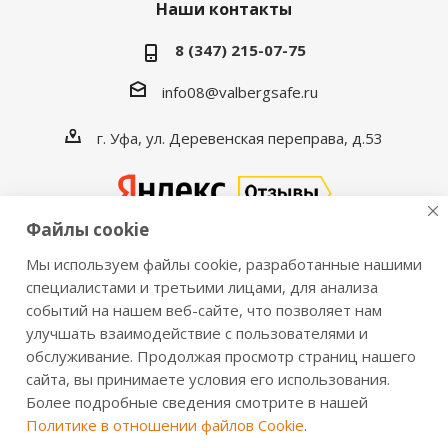
Наши контакты
8 (347) 215-07-75
info08@valbergsafe.ru
г. Уфа, ул. Деревенская переправа, д.53
Файлы cookie
Мы используем файлы cookie, разработанные нашими
2016-2026 © VALBERGSAFE.RU — Интернет-магазин
специалистами и третьими лицами, для анализа
событий на нашем веб-сайте, что позволяет нам
сейфов Valberg и металлической мебели Практик.
улучшать взаимодействие с пользователями и
Продажа сейфов для дома и офиса, металлических
обслуживание. Продолжая просмотр страниц нашего
шкафов, стеллажей, металлических дверей.
сайта, вы принимаете условия его использования.
Информация о розничных ценах, технических
Более подробные сведения смотрите в нашей
характеристиках, наличии на складе носит справочный
Политике в отношении файлов Cookie
.
характер и не является публичной офертой,