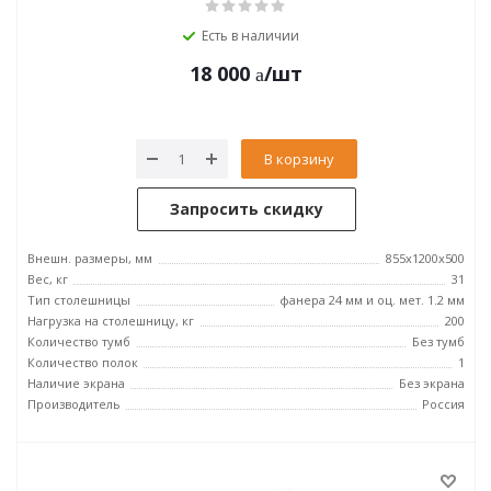
Есть в наличии
18 000
/шт
В корзину
Запросить скидку
Внешн. размеры, мм
855x1200x500
Вес, кг
31
Тип столешницы
фанера 24 мм и оц. мет. 1.2 мм
Нагрузка на столешницу, кг
200
Количество тумб
Без тумб
Количество полок
1
Наличие экрана
Без экрана
Производитель
Россия