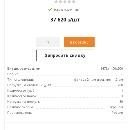
Есть в наличии
37 620
/шт
В корзину
Запросить скидку
Внешн. размеры, мм
1473x1400x500
Вес, кг
56
Тип столешницы
фанера 24 мм и оц. мет. 1.2 мм
Нагрузка на столешницу, кг
200
Количество тумб
1
Количество полок
3
Нагрузка на полку, кг
30
Наличие экрана
С экраном
Производитель
Россия