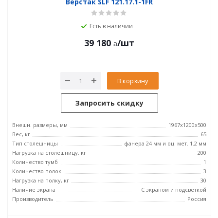
Верстак SLF 121.17.1-1FR
Есть в наличии
39 180
/шт
В корзину
Запросить скидку
Внешн. размеры, мм
1967x1200x500
Вес, кг
65
Тип столешницы
фанера 24 мм и оц. мет. 1.2 мм
Нагрузка на столешницу, кг
200
Количество тумб
1
Количество полок
3
Нагрузка на полку, кг
30
Наличие экрана
С экраном и подсветкой
Производитель
Россия