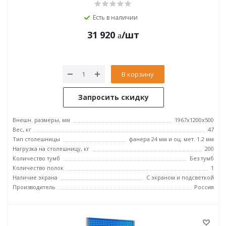
Есть в наличии
31 920
/шт
В корзину
Запросить скидку
Внешн. размеры, мм
1967x1200x500
Вес, кг
47
Тип столешницы
фанера 24 мм и оц. мет. 1.2 мм
Нагрузка на столешницу, кг
200
Количество тумб
Без тумб
Количество полок
1
Наличие экрана
С экраном и подсветкой
Производитель
Россия