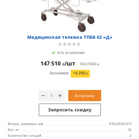
Медицинская тележка ТПБВ‑02 «Д»
Есть в наличии
147 510
/шт
163 900
Экономия
16 390
В корзину
Запросить скидку
Внешн. размеры, мм
910x2030x675
Вес, кг
52
Количество секций
2