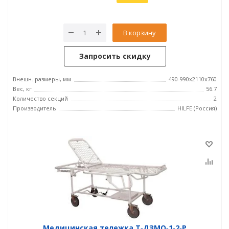
В корзину
Запросить скидку
Внешн. размеры, мм
490-990x2110x760
Вес, кг
56.7
Количество секций
2
Производитель
HILFE (Россия)
Медицинская тележка Т‑ДЗМО‑1‑2‑Р