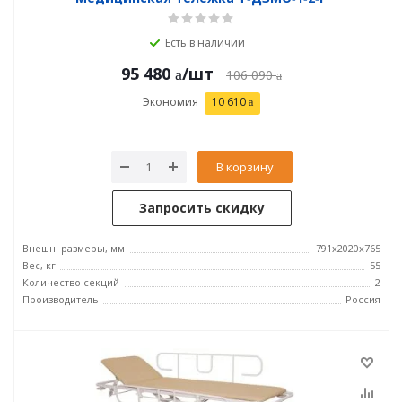
Есть в наличии
95 480
/шт
106 090
Экономия
10 610
В корзину
Запросить скидку
Внешн. размеры, мм
791x2020x765
Вес, кг
55
Количество секций
2
Производитель
Россия