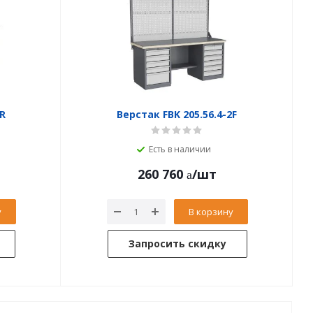
1R
Верстак FBK 205.56.4-2F
Есть в наличии
260 760
/шт
у
В корзину
Запросить скидку