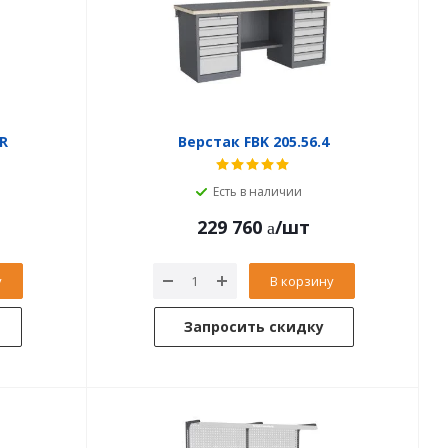
1R
Верстак FBK 205.56.4
Есть в наличии
229 760
/шт
у
В корзину
Запросить скидку