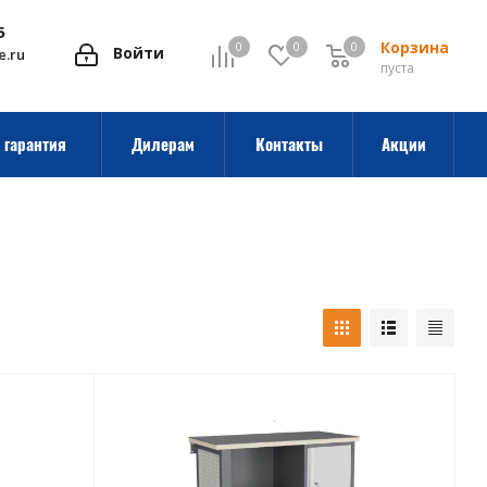
5
Корзина
0
0
0
0
Войти
e.ru
пуста
 гарантия
Дилерам
Контакты
Акции