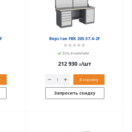
F
Верстак FBK 205.57.4-2F
Есть в наличии
212 930
/шт
у
В корзину
Запросить скидку