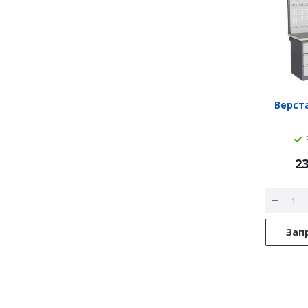
Верста
23
Зап