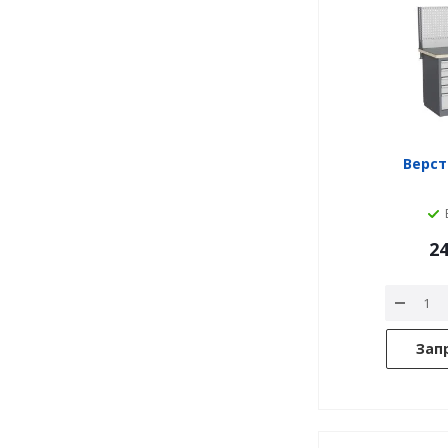
Верста
24
Зап