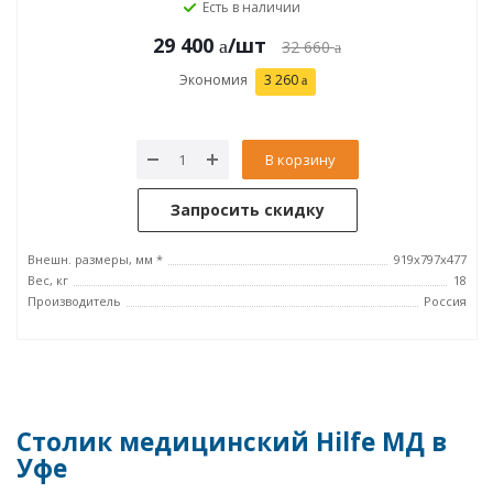
Есть в наличии
29 400
/шт
32 660
Экономия
3 260
В корзину
Запросить скидку
Внешн. размеры, мм *
919х797х477
Вес, кг
18
Производитель
Россия
Столик медицинский Hilfe МД в
Уфе