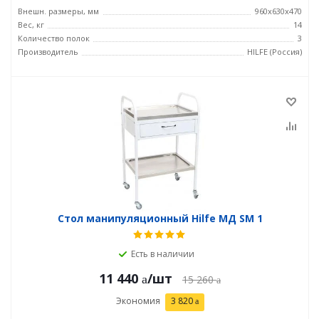
Внешн. размеры, мм
960x630x470
Вес, кг
14
Количество полок
3
Производитель
HILFE (Россия)
Стол манипуляционный Hilfe МД SM 1
Есть в наличии
11 440
/шт
15 260
Экономия
3 820