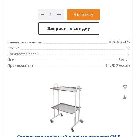
В корзину
Запросить скидку
Внешн. размеры, мм
960x602x425
Вес, кг
17
Количество полок
2
Цвет
Белый
Производитель
HILFE (Россия)
Столик процедурный с двумя полками СИ‑5