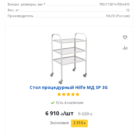
Внешн. размеры, мм *
790/1150*x700x410
Вес, кг
12
Производитель
HILFE (Россия)
Стол процедурный Hilfe МД SP 3G
Есть в наличии
6 910
/шт
9 220
Экономия
2 310