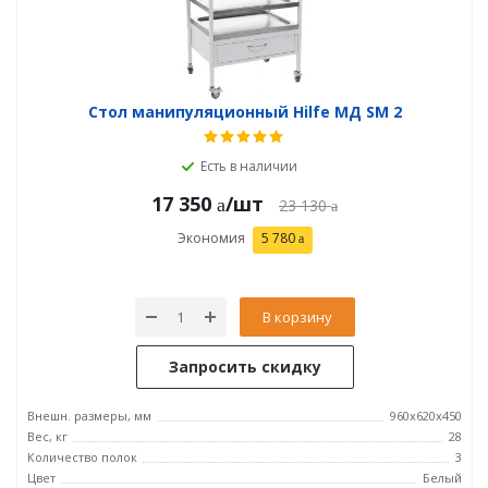
Стол манипуляционный Hilfe МД SM 2
Есть в наличии
17 350
/шт
23 130
Экономия
5 780
В корзину
Запросить скидку
Внешн. размеры, мм
960x620x450
Вес, кг
28
Количество полок
3
Цвет
Белый