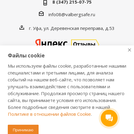
8 (347) 215-07-75
info08@valbergsafe.ru
г. Уфа, ул. Деревенская переправа, д.53
Файлы cookie
Мы используем файлы cookie, разработанные нашими
2016-2026 © VALBERGSAFE.RU — Интернет-магазин
специалистами и третьими лицами, для анализа
событий на нашем веб-сайте, что позволяет нам
сейфов Valberg и металлической мебели Практик.
улучшать взаимодействие с пользователями и
Продажа сейфов для дома и офиса, металлических
обслуживание. Продолжая просмотр страниц нашего
шкафов, стеллажей, металлических дверей.
сайта, вы принимаете условия его использования.
Информация о розничных ценах, технических
Более подробные сведения смотрите в нашей
характеристиках, наличии на складе носит справочный
Политике в отношении файлов Cookie
.
характер и не является публичной офертой,
определяемой положениями из Статьи 437 ч.2 ГК РФ.
Принимаю