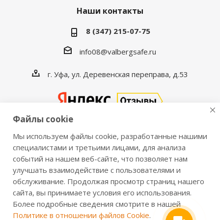
Наши контакты
8 (347) 215-07-75
info08@valbergsafe.ru
г. Уфа, ул. Деревенская переправа, д.53
Файлы cookie
Мы используем файлы cookie, разработанные нашими
2016-2026 © VALBERGSAFE.RU — Интернет-магазин
специалистами и третьими лицами, для анализа
событий на нашем веб-сайте, что позволяет нам
сейфов Valberg и металлической мебели Практик.
улучшать взаимодействие с пользователями и
Продажа сейфов для дома и офиса, металлических
обслуживание. Продолжая просмотр страниц нашего
шкафов, стеллажей, металлических дверей.
сайта, вы принимаете условия его использования.
Информация о розничных ценах, технических
Более подробные сведения смотрите в нашей
характеристиках, наличии на складе носит справочный
Политике в отношении файлов Cookie
.
характер и не является публичной офертой,