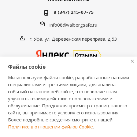
8 (347) 215-07-75
info08@valbergsafe.ru
г. Уфа, ул. Деревенская переправа, д.53
Файлы cookie
Мы используем файлы cookie, разработанные нашими
2016-2026 © VALBERGSAFE.RU — Интернет-магазин
специалистами и третьими лицами, для анализа
событий на нашем веб-сайте, что позволяет нам
сейфов Valberg и металлической мебели Практик.
улучшать взаимодействие с пользователями и
Продажа сейфов для дома и офиса, металлических
обслуживание. Продолжая просмотр страниц нашего
шкафов, стеллажей, металлических дверей.
сайта, вы принимаете условия его использования.
Информация о розничных ценах, технических
Более подробные сведения смотрите в нашей
характеристиках, наличии на складе носит справочный
Политике в отношении файлов Cookie
.
характер и не является публичной офертой,
определяемой положениями из Статьи 437 ч.2 ГК РФ.