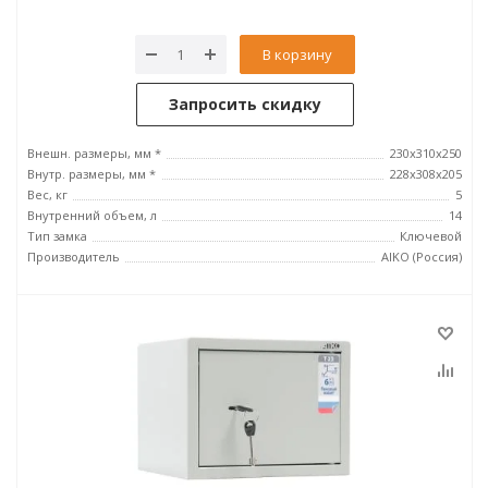
В корзину
Запросить скидку
Внешн. размеры, мм *
230x310x250
Внутр. размеры, мм *
228x308x205
Вес, кг
5
Внутренний объем, л
14
Тип замка
Ключевой
Производитель
AIKO (Россия)