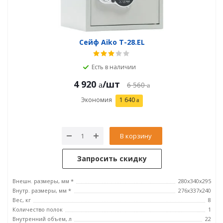
Сейф Aiko T-28.EL
Есть в наличии
4 920
/шт
6 560
Экономия
1 640
В корзину
Запросить скидку
Внешн. размеры, мм *
280x340x295
Внутр. размеры, мм *
276x337x240
Вес, кг
8
Количество полок
1
Внутренний объем, л
22