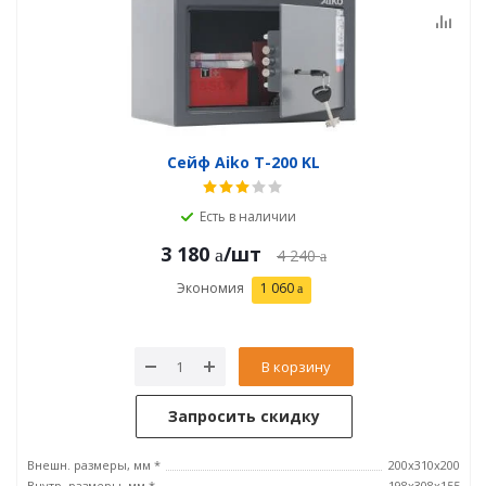
Сейф Aiko T-200 KL
Есть в наличии
3 180
/шт
4 240
Экономия
1 060
В корзину
Запросить скидку
Внешн. размеры, мм *
200x310x200
Внутр. размеры, мм *
198x308x155