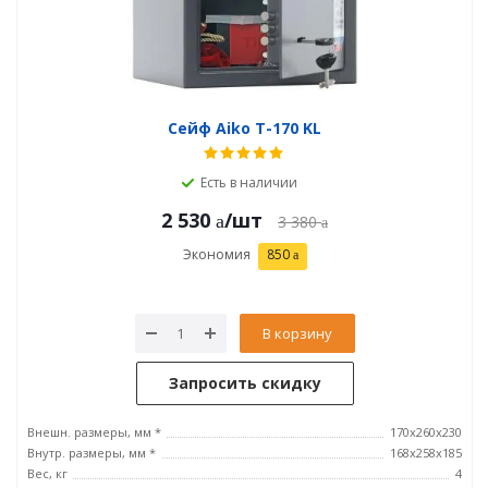
Сейф Aiko T-170 KL
Есть в наличии
2 530
/шт
3 380
Экономия
850
В корзину
Запросить скидку
Внешн. размеры, мм *
170x260x230
Внутр. размеры, мм *
168x258x185
Вес, кг
4