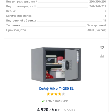
Внешн. размеры, мм *
250x350x250
Внутр. размеры, мм *
248x348x217
Вес, кг
7
Количество полок
1
Внутренний объем, л
18
Тип замка
Электронный
Производитель
AIKO (Россия)
Сейф Aiko T-280 EL
Есть в наличии
4 920
/шт
6 560