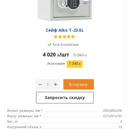
Сейф Aiko T-23.EL
Есть в наличии
4 020
/шт
5 360
Экономия
1 340
В корзину
Запросить скидку
Внешн. размеры, мм *
230x300x250
Внутр. размеры, мм *
227x297x195
Вес, кг
6
Внутренний объем, л
13