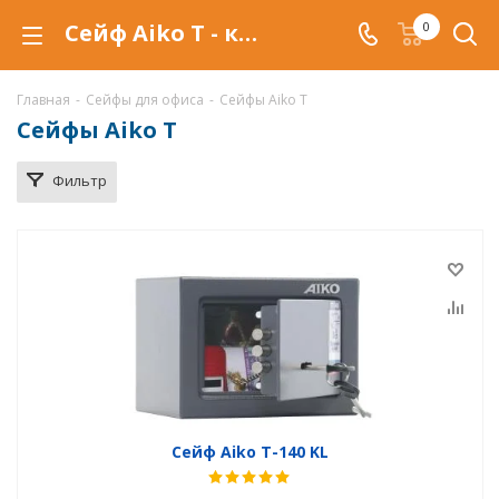
Сейф Aiko T - купить в Уфе. Офисные сейфы Aiko T по низкой цене, с доставкой.
0
Главная
-
Сейфы для офиса
-
Сейфы Aiko T
Сейфы Aiko T
Фильтр
Сейф Aiko T-140 KL