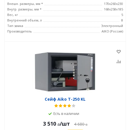
Внешн. размеры, мм *
170x260x230
Внутр. размеры, мм *
168x258x185
Вес, кг
5
Внутренний объем, л
8
Тип замка
Электронный
Производитель
AIKO (Россия)
Сейф Aiko T-250 KL
Есть в наличии
3 510
/шт
4 680