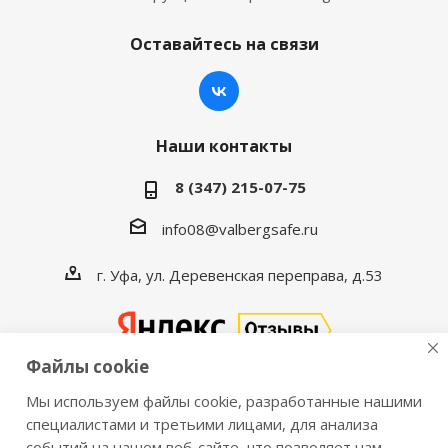
Оставайтесь на связи
Наши контакты
8 (347) 215-07-75
info08@valbergsafe.ru
г. Уфа, ул. Деревенская переправа, д.53
Файлы cookie
Мы используем файлы cookie, разработанные нашими
2016-2026 © VALBERGSAFE.RU — Интернет-магазин
специалистами и третьими лицами, для анализа
событий на нашем веб-сайте, что позволяет нам
сейфов Valberg и металлической мебели Практик.