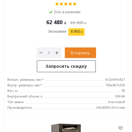
Есть в наличии
62 480
69 430
Экономия
6 950
В корзину
Запросить скидку
Внешн. размеры, мм *
812x419x427
Внутр. размеры, мм *
796х407х336
Вес, кг
78
Внутренний объем, л
109/46
Тип замка
Ключевой
Производитель
VALBERG (Россия)