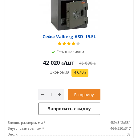
Сейф Valberg ASD-19.EL
Есть в наличии
42 020
/шт
46 690
Экономия
4 670
В корзину
Запросить скидку
Внешн. размеры, мм *
489x342x381
Внутр. размеры, мм *
464х330х317
Вес, кг
38