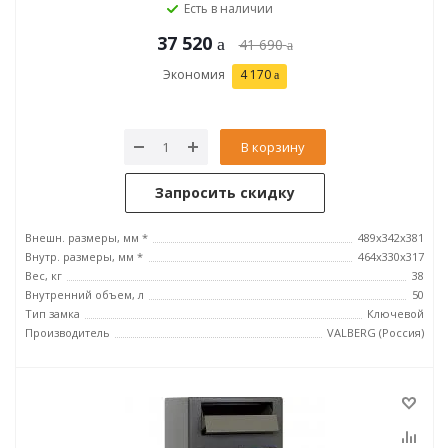
Есть в наличии
37 520
41 690
Экономия
4 170
В корзину
Запросить скидку
Внешн. размеры, мм *
489x342x381
Внутр. размеры, мм *
464х330х317
Вес, кг
38
Внутренний объем, л
50
Тип замка
Ключевой
Производитель
VALBERG (Россия)