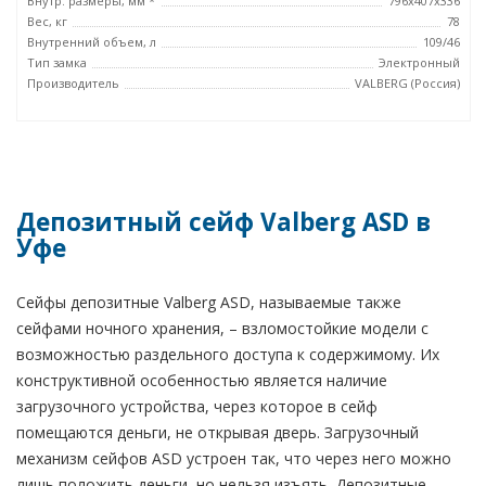
Внутр. размеры, мм *
796х407х336
Вес, кг
78
Внутренний объем, л
109/46
Тип замка
Электронный
Производитель
VALBERG (Россия)
Депозитный сейф Valberg ASD в
Уфе
Сейфы депозитные Valberg ASD, называемые также
сейфами ночного хранения, – взломостойкие модели с
возможностью раздельного доступа к содержимому. Их
конструктивной особенностью является наличие
загрузочного устройства, через которое в сейф
помещаются деньги, не открывая дверь. Загрузочный
механизм сейфов ASD устроен так, что через него можно
лишь положить деньги, но нельзя изъять. Депозитные