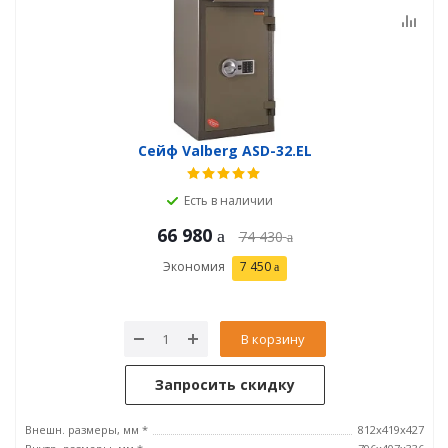
Сейф Valberg ASD-32.EL
Есть в наличии
66 980
74 430
Экономия
7 450
В корзину
Запросить скидку
Внешн. размеры, мм *
812x419x427