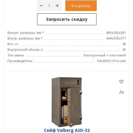
В корзину
Запросить скидку
Внешн. размеры, мм *
489x342x381
Внутр. размеры, мм *
464х330х317
Вес, кг
38
Внутренний объем, л
50
Тип замка
Электронный + ключевой
Производитель
VALBERG (Россия)
Сейф Valberg ASD-32