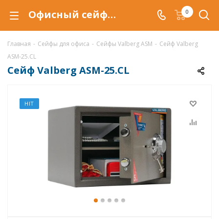
Офисный сейф Valberg ASM-25.CL в Уфе купить со скидкой по низкой цене в интернет-магазине ValbergSafe.ru
0
Главная
-
Сейфы для офиса
-
Сейфы Valberg ASM
-
Сейф Valberg
ASM-25.CL
Сейф Valberg ASM-25.CL
HIT