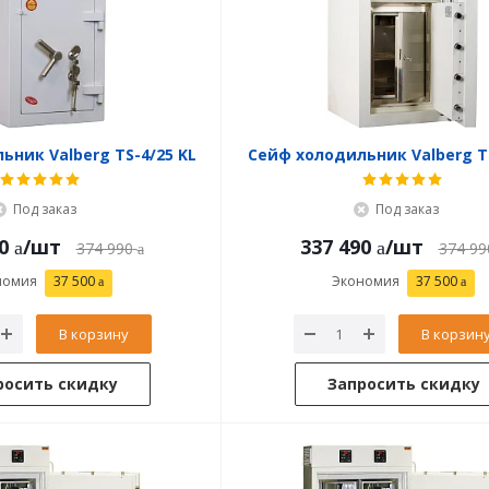
ьник Valberg TS-4/25 KL
Сейф холодильник Valberg TS
Под заказ
Под заказ
0
/шт
337 490
/шт
374 990
374 99
номия
37 500
Экономия
37 500
В корзину
В корзин
росить скидку
Запросить скидку