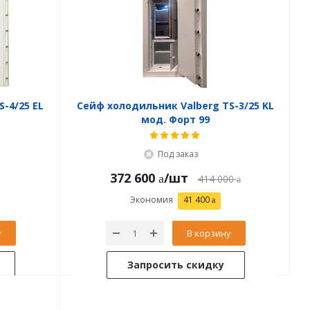
-4/25 EL
Сейф холодильник Valberg TS-3/25 KL
мод. Форт 99
Под заказ
372 600
/шт
414 000
Экономия
41 400
у
В корзину
Запросить скидку