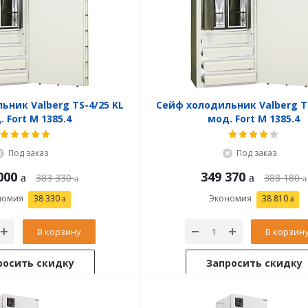
ьник Valberg TS-4/25 KL
Сейф холодильник Valberg TS
 Fort М 1385.4
мод. Fort М 1385.4
Под заказ
Под заказ
000
349 370
383 330
388 180
номия
38 330
Экономия
38 810
В корзину
В корзин
росить скидку
Запросить скидку