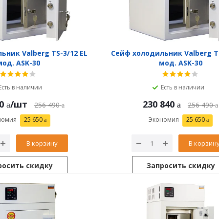
ьник Valberg TS-3/12 EL
Сейф холодильник Valberg TS
мод. ASK-30
мод. ASK-30
Есть в наличии
Есть в наличии
0
/шт
230 840
256 490
256 490
номия
25 650
Экономия
25 650
В корзину
В корзин
росить скидку
Запросить скидку