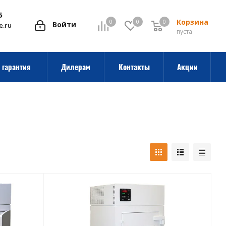
5
Корзина
0
0
0
0
Войти
e.ru
пуста
 гарантия
Дилерам
Контакты
Акции