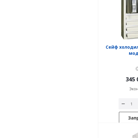
Сейф холодил
мод.
345 
Эко
Зап