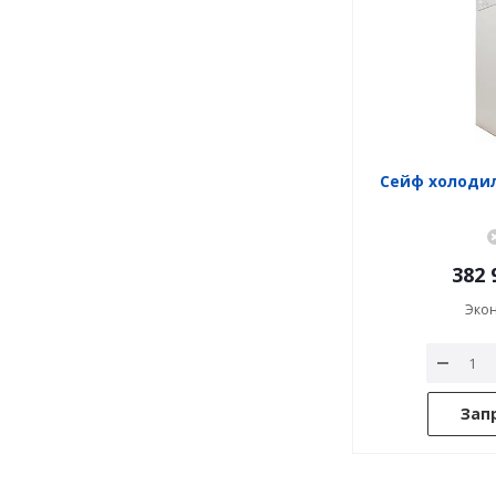
Сейф холодил
382 
Эко
Зап