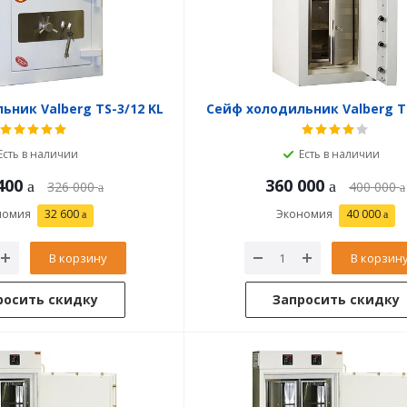
ьник Valberg TS-3/12 KL
Сейф холодильник Valberg TS
Есть в наличии
Есть в наличии
400
360 000
326 000
400 000
номия
32 600
Экономия
40 000
В корзину
В корзин
росить скидку
Запросить скидку