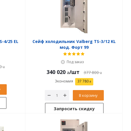
-4/25 EL
Сейф холодильник Valberg TS-3/12 KL
мод. Форт 99
Под заказ
0
340 020
/шт
377 800
Экономия
37 780
у
В корзину
Запросить скидку