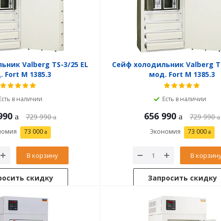
ьник Valberg TS-3/25 EL
Сейф холодильник Valberg TS
 Fort М 1385.3
мод. Fort М 1385.3
Есть в наличии
Есть в наличии
990
656 990
729 990
729 990
номия
73 000
Экономия
73 000
В корзину
В корзин
росить скидку
Запросить скидку