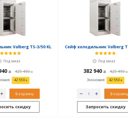
ьник Valberg TS-3/50 KL
Сейф холодильник Valberg TS
Под заказ
Под заказ
940
382 940
425 490
425 490
номия
42 550
Экономия
42 550
В корзину
В корзин
росить скидку
Запросить скидку