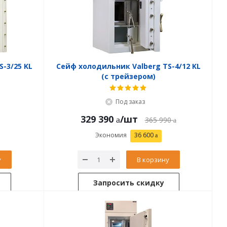
-3/25 KL
Сейф холодильник Valberg TS-4/12 KL
(с трейзером)
Под заказ
329 390
/шт
365 990
Экономия
36 600
у
В корзину
Запросить скидку