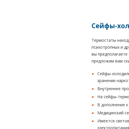
Сейфы-хол
Термостаты находя
психотропных и др
вы предполагаете 
предложим вам ски
Сейфы-холодил
хранении нарко
Внутреннее про
На сейфы-термо
В дополнение к
Медицинский се
Имеется светов
электропитания