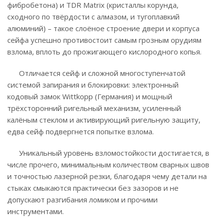
фибробетона) и TDR Matrix (кристаллы корунда,
сходного по твёрдости с алмазом, и тугоплавкий
алюминий) – такое слоёное строение двери и корпуса
сейфа успешно противостоит самым грозным орудиям
взлома, вплоть до прожигающего кислородного копья.
Отличается сейф и сложной многоступенчатой
системой запирания и блокировки: электронный
кодовый замок Wittkopp (Германия) и мощный
трёхсторонний ригельный механизм, усиленный
калёным стеклом и активирующий ригельную защиту,
едва сейф подвергнется попытке взлома.
Уникальный уровень взломостойкости достигается, в
числе прочего, минимальным количеством сварных швов
и точностью лазерной резки, благодаря чему детали на
стыках смыкаются практически без зазоров и не
допускают разгибания ломиком и прочими
инструментами.