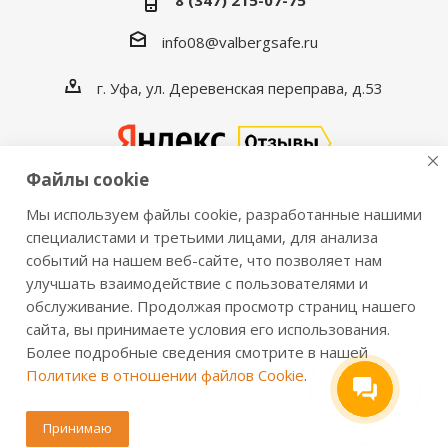
8 (347) 215-07-75
info08@valbergsafe.ru
г. Уфа, ул. Деревенская переправа, д.53
Файлы cookie
Мы используем файлы cookie, разработанные нашими
2016-2026 © VALBERGSAFE.RU — Интернет-магазин
специалистами и третьими лицами, для анализа
событий на нашем веб-сайте, что позволяет нам
сейфов Valberg и металлической мебели Практик.
улучшать взаимодействие с пользователями и
Продажа сейфов для дома и офиса, металлических
обслуживание. Продолжая просмотр страниц нашего
шкафов, стеллажей, металлических дверей.
сайта, вы принимаете условия его использования.
Информация о розничных ценах, технических
Более подробные сведения смотрите в нашей
характеристиках, наличии на складе носит справочный
Политике в отношении файлов Cookie
.
характер и не является публичной офертой,
определяемой положениями из Статьи 437 ч.2 ГК РФ.
Принимаю