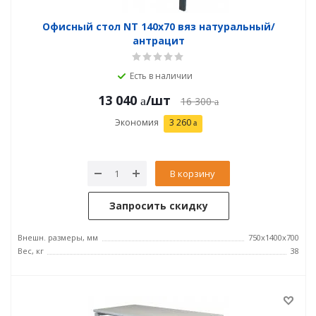
Офисный стол NT 140x70 вяз натуральный/
антрацит
Есть в наличии
13 040
/шт
16 300
Экономия
3 260
В корзину
Запросить скидку
Внешн. размеры, мм
750x1400x700
Вес, кг
38