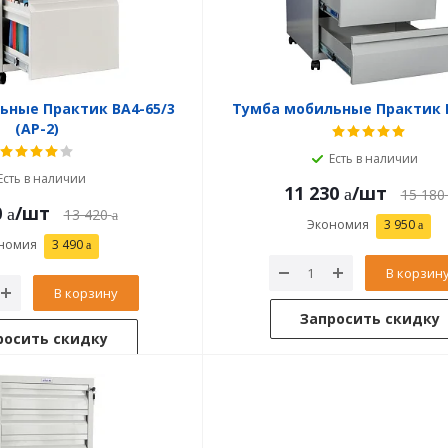
ьные Практик BA4-65/3
Тумба мобильные Практик B
(АР-2)
Есть в наличии
Есть в наличии
11 230
/шт
15 180
0
/шт
13 420
Экономия
3 950
номия
3 490
В корзин
В корзину
Запросить скидку
росить скидку