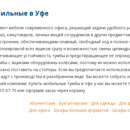
ильные в Уфе
ент мебели современного офиса, решающий задачи удобного раз
на), канцтоваров, личных вещей сотрудников и других предмет
 строения, обеспечивающими плавный, свободный ход и полное
блокировкой всех ящиков сразу и возможностью смены цилиндра
печивающее устойчивость тумбы и предотвращающее ее опрокид
мбы с ящиками оборудованы колесами, поэтому их можно исполь
ожно поставить на стопоры. Если вы предпочитаете использоват
дут с производства в разобранном виде. Вы можете собрать их
ей компании. Купить мобильные тумбы в Уфе у нас вы можете п
215-07-75 или оформив заказ через корзину
Абонентские
Бухгалтерские
Для одежды
Для 
Для офиса
Шкафы больших форматов
Шкафы к