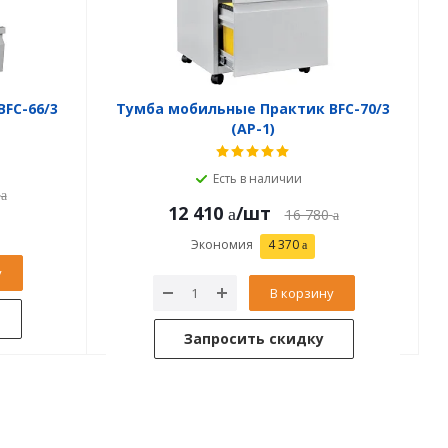
FC-66/3
Тумба мобильные Практик BFC-70/3
(АР-1)
Есть в наличии
12 410
/шт
16 780
Экономия
4 370
у
В корзину
Запросить скидку