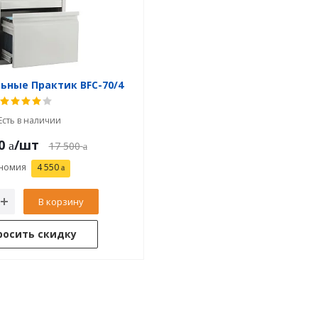
ьные Практик BFC-70/4
Есть в наличии
0
/шт
17 500
номия
4 550
В корзину
росить скидку