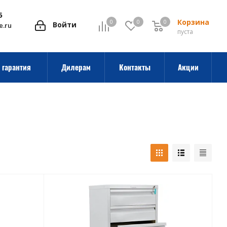
5
Корзина
0
0
0
0
Войти
e.ru
пуста
 гарантия
Дилерам
Контакты
Акции