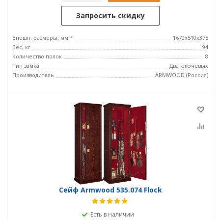
Запросить скидку
Внешн. размеры, мм *
1670х510х375
Вес, кг
94
Количество полок
8
Тип замка
Два ключевых
Производитель
ARMWOOD (Россия)
Сейф Armwood 535.074 Flock
Есть в наличии