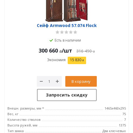
Сейф Armwood 57.074 Flock
Есть в наличии
300 660
/шт
316 490
Экономия
15 830
В корзину
Запросить скидку
Внешн. размеры, мм *
1465х460х295
Вес, кг
75
Количество стволов
7
Высота ружей, мм
1375
Тип замка
Два ключевых