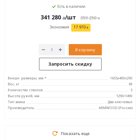
Есть в наличии
341 280
/шт
359 250
Экономия
17 970
В корзину
Запросить скидку
Внешн. размеры, мм *
1655х400х290
Вес, кг
69
Количество стволов
3
Высота ружей, мм
1290/1490
Тип замка
Два ключевых
Производитель
ARMWOOD (Россия)
Показать еще