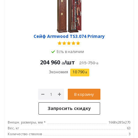
Сейф Armwood TS3.074 Primary
Есть в наличии
204 960
/шт
215 750
Экономия
10 790
В корзину
Запросить скидку
Внешн. размеры, мм *
1668х285х270
Вес, кг
63
Количество стволов
3