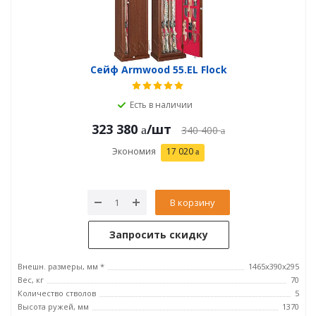
Сейф Armwood 55.EL Flock
Есть в наличии
323 380
/шт
340 400
Экономия
17 020
В корзину
Запросить скидку
Внешн. размеры, мм *
1465х390х295
Вес, кг
70
Количество стволов
5
Высота ружей, мм
1370