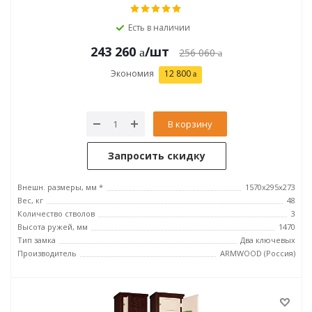
Есть в наличии
243 260
/шт
256 060
Экономия
12 800
В корзину
Запросить скидку
Внешн. размеры, мм *
1570х295х273
Вес, кг
48
Количество стволов
3
Высота ружей, мм
1470
Тип замка
Два ключевых
Производитель
ARMWOOD (Россия)