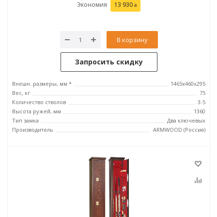
Экономия
13 930
В корзину
Запросить скидку
Внешн. размеры, мм *
1465х460х295
Вес, кг
75
Количество стволов
3-5
Высота ружей, мм
1360
Тип замка
Два ключевых
Производитель
ARMWOOD (Россия)