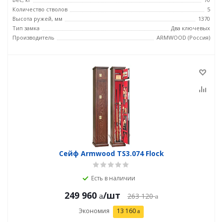
Количество стволов
5
Высота ружей, мм
1370
Тип замка
Два ключевых
Производитель
ARMWOOD (Россия)
Сейф Armwood TS3.074 Flock
Есть в наличии
249 960
/шт
263 120
Экономия
13 160