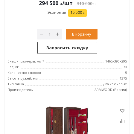
294 500
/шт
310 000
Экономия
15 500
В корзину
Запросить скидку
Внешн. размеры, мм *
1465х390х295
Вес, кг
70
Количество стволов
5
Высота ружей, мм
1375
Тип замка
Два ключевых
Производитель
ARMWOOD (Россия)