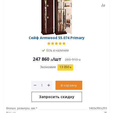
Сейф Armwood 55.074 Primary
Есть в наличии
247 860
/шт
260 910
Экономия
13 050
В корзину
Запросить скидку
Внешн. размеры, мм *
1465х390х295
Вес, кг
70