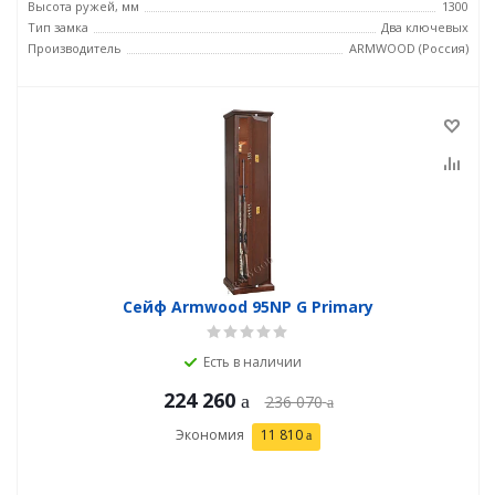
Высота ружей, мм
1300
Тип замка
Два ключевых
Производитель
ARMWOOD (Россия)
Сейф Armwood 95NP G Primary
Есть в наличии
224 260
236 070
Экономия
11 810