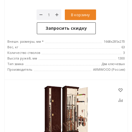
В корзину
Запросить скидку
Внешн. размеры, мм *
1668х285х270
Вес, кг
63
Количество стволов
3
Высота ружей, мм
1300
Тип замка
Два ключевых
Производитель
ARMWOOD (Россия)