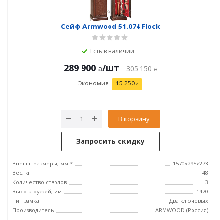
Сейф Armwood 51.074 Flock
Есть в наличии
289 900
/шт
305 150
Экономия
15 250
В корзину
Запросить скидку
Внешн. размеры, мм *
1570х295х273
Вес, кг
48
Количество стволов
3
Высота ружей, мм
1470
Тип замка
Два ключевых
Производитель
ARMWOOD (Россия)