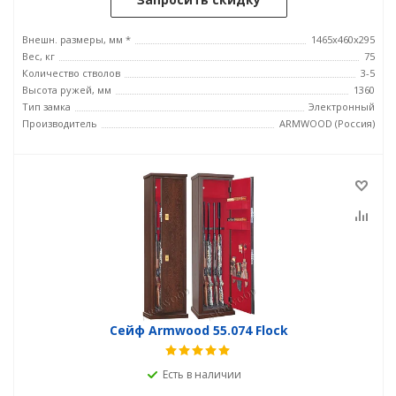
Внешн. размеры, мм *
1465х460х295
Вес, кг
75
Количество стволов
3-5
Высота ружей, мм
1360
Тип замка
Электронный
Производитель
ARMWOOD (Россия)
Сейф Armwood 55.074 Flock
Есть в наличии