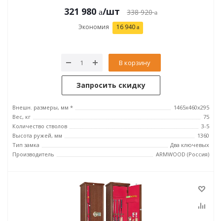
321 980
/шт
338 920
Экономия
16 940
В корзину
Запросить скидку
Внешн. размеры, мм *
1465х460х295
Вес, кг
75
Количество стволов
3-5
Высота ружей, мм
1360
Тип замка
Два ключевых
Производитель
ARMWOOD (Россия)