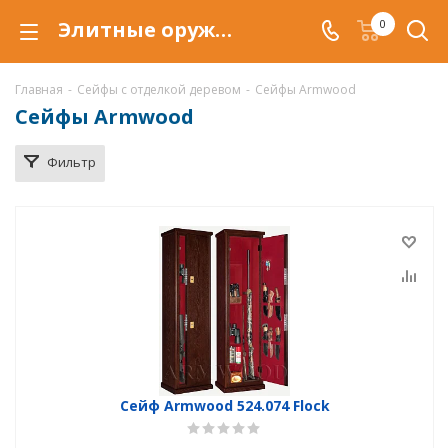
Элитные оружейные сейфы Armwood с отделкой деревом в Уфе, купить сейф Armwood в дереве по низкой цене, доставка сейфов Armwood, сейф оружейный армвуд
0
Главная
-
Сейфы с отделкой деревом
-
Сейфы Armwood
Сейфы Armwood
Фильтр
Сейф Armwood 524.074 Flock