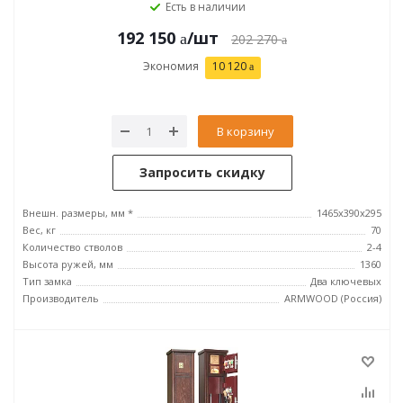
Есть в наличии
192 150
/шт
202 270
Экономия
10 120
В корзину
Запросить скидку
Внешн. размеры, мм *
1465х390х295
Вес, кг
70
Количество стволов
2-4
Высота ружей, мм
1360
Тип замка
Два ключевых
Производитель
ARMWOOD (Россия)