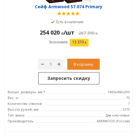
Сейф Armwood 57.074 Primary
Есть в наличии
254 020
/шт
267 390
Экономия
13 370
В корзину
Запросить скидку
Внешн. размеры, мм *
1465х460х295
Вес, кг
75
Количество стволов
7
Высота ружей, мм
1375
Тип замка
Два ключевых
Производитель
ARMWOOD (Россия)