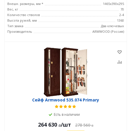
Внешн. размеры, мм *
1465х390х295
Вес, кг
70
Количество стволов
2-4
Высота ружей, мм
1360
Тип замка
Два ключевых
Производитель
ARMWOOD (Россия)
Сейф Armwood 535.074 Primary
Есть в наличии
264 630
/шт
278 560