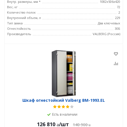
Внутр. размеры, мм *
1082x506x420
Вес, кг
72
Количество полок
2
Внутренний объем, л
229
Тип замка
Два ключевых
Огнестойкость
30Б
Производитель
VALBERG (Россия)
Шкаф огнестойкий Valberg BM-1993.EL
Есть в наличии
126 810
/шт
140 900