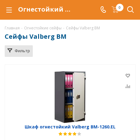
Огнестойкий шкаф Valberg BM купить в Уфе, сейфы Valberg BM с защитой от огня (огнеупорный) по низкой цене c доставкой.
0
Главная
-
Огнестойкие сейфы
-
Сейфы Valberg BM
Сейфы Valberg BM
Фильтр
Шкаф огнестойкий Valberg BM-1260.EL