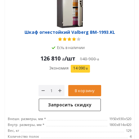
Шкаф огнестойкий Valberg BM-1993.KL
Есть в наличии
126 810
/шт
140 900
Экономия
14 090
В корзину
Запросить скидку
Внешн. размеры, мм *
1950x930x520
Внутр. размеры, мм *
1800x814x420
Вес, кг
129
Количество полок
4