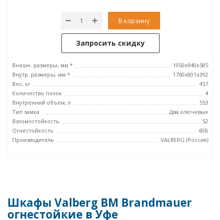
В корзину
Запросить скидку
Внешн. размеры, мм *
1950x940x585
Внутр. размеры, мм *
1760x801x392
Вес, кг
457
Количество полок
4
Внутренний объем, л
553
Тип замка
Два ключевых
Взломостойкость
S2
Огнестойкость
60Б
Производитель
VALBERG (Россия)
Шкафы Valberg BM Brandmauer
огнестойкие в Уфе