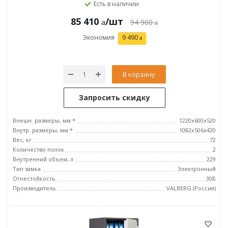
Есть в наличии
85 410
/шт
94 900
Экономия
9 490
В корзину
Запросить скидку
Внешн. размеры, мм *
1220x600x520
Внутр. размеры, мм *
1082x506x420
Вес, кг
72
Количество полок
2
Внутренний объем, л
229
Тип замка
Электронный
Огнестойкость
30Б
Производитель
VALBERG (Россия)