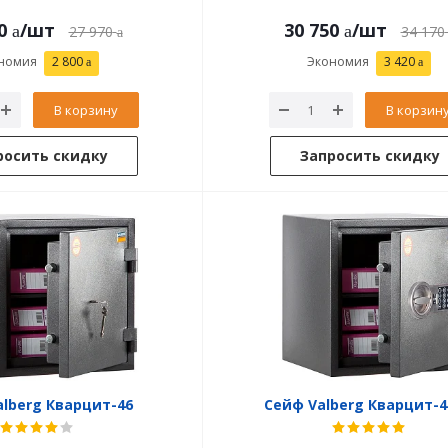
0
/шт
30 750
/шт
27 970
34 170
номия
2 800
Экономия
3 420
В корзину
В корзин
росить скидку
Запросить скидку
lberg Кварцит-46
Сейф Valberg Кварцит-4