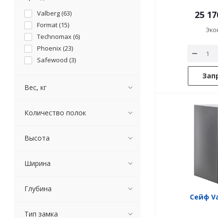
Valberg (
63
)
25 17
Format (
15
)
Эко
Technomax (
6
)
Phoenix (
23
)
Safewood (
3
)
Зап
Вес, кг
Количество полок
Высота
Ширина
Глубина
Сейф Va
Тип замка