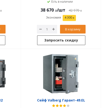
Есть в наличии
38 670
/шт
42 970
Экономия
4 300
у
В корзину
Запросить скидку
32
Сейф Valberg Гарант-49.EL