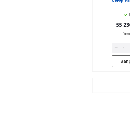
Сейф Va
55 23
Эко
Зап