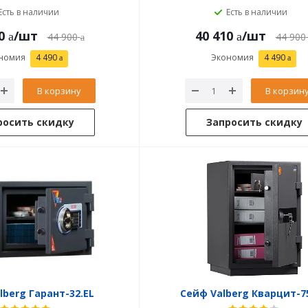
Есть в наличии
Есть в наличии
0
/шт
40 410
/шт
44 900
44 900
номия
4 490
Экономия
4 490
В корзину
В корзин
росить скидку
Запросить скидку
lberg Гарант-32.EL
Сейф Valberg Кварцит-