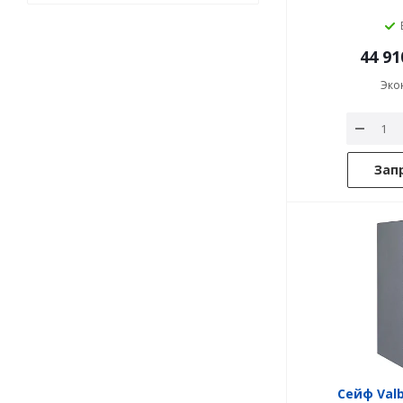
44 91
Эко
Зап
Сейф Val