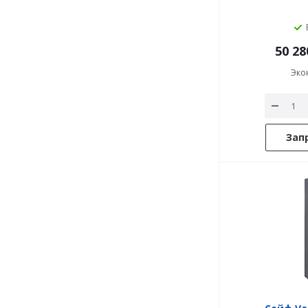
50 28
Эко
Зап