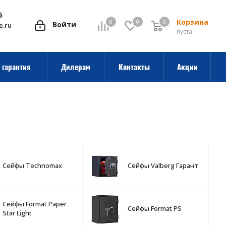
5
Корзина
0
0
0
0
Войти
e.ru
пуста
 гарантия
Дилерам
Контакты
Акции
Сейфы Technomax
Сейфы Valberg Гарант
Сейфы Format Paper
Сейфы Format PS
Star Light