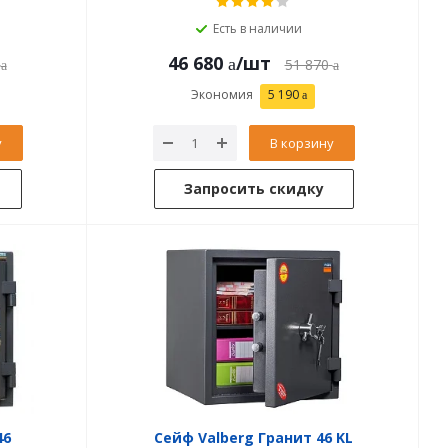
Есть в наличии
46 680
/шт
51 870
Экономия
5 190
у
В корзину
Запросить скидку
46
Сейф Valberg Гранит 46 KL