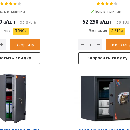
Есть в наличии
Есть в наличии
0
/шт
52 290
/шт
55 870
58 100
номия
5 590
Экономия
5 810
В корзину
В корзин
росить скидку
Запросить скидку