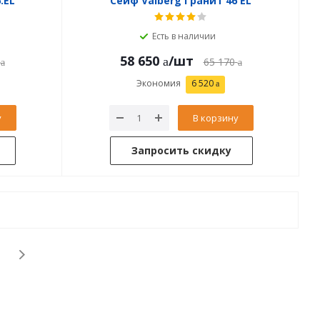
.EL
Сейф Valberg Гранит 46 EL
Есть в наличии
58 650
/шт
65 170
Экономия
6 520
у
В корзину
Запросить скидку