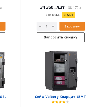
34 350
/шт
38 170
Экономия
3 820
у
В корзину
Запросить скидку
6 EL
Сейф Valberg Кварцит-65MТ