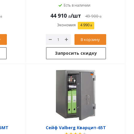
Есть в наличии
44 910
/шт
49 900
Экономия
4 990
у
В корзину
Запросить скидку
75MТ
Сейф Valberg Кварцит-65Т