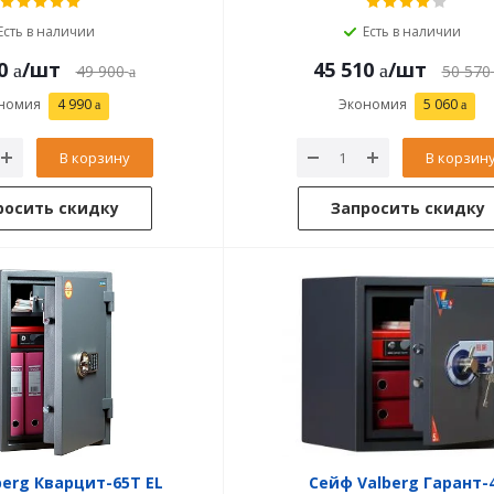
Есть в наличии
Есть в наличии
0
/шт
45 510
/шт
49 900
50 570
номия
4 990
Экономия
5 060
В корзину
В корзин
росить скидку
Запросить скидку
berg Кварцит-65Т EL
Сейф Valberg Гарант-