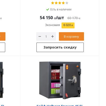
Есть в наличии
54 150
/шт
60 170
Экономия
6 020
у
В корзину
Запросить скидку