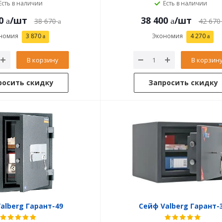
Есть в наличии
Есть в наличии
0
/шт
38 400
/шт
38 670
42 670
номия
3 870
Экономия
4 270
В корзину
В корзин
росить скидку
Запросить скидку
alberg Гарант-49
Сейф Valberg Гарант-