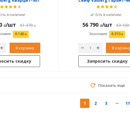
lberg Кварцит-90Т
Сейф Valberg Гарант-46
Есть в наличии
Есть в наличии
0
/шт
56 790
/шт
61 370
63 100
номия
6 140
Экономия
6 310
В корзину
В корзин
росить скидку
Запросить скидку
Показать еще
1
2
3
11