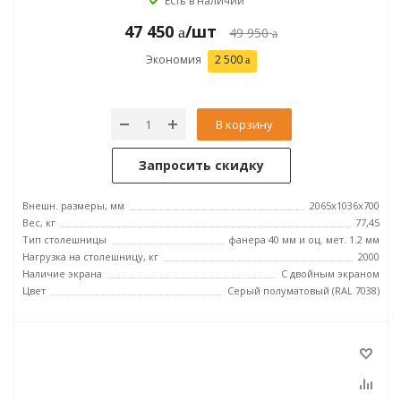
Есть в наличии
47 450
/шт
49 950
Экономия
2 500
В корзину
Запросить скидку
Внешн. размеры, мм
2065x1036x700
Вес, кг
77,45
Тип столешницы
фанера 40 мм и оц. мет. 1.2 мм
Нагрузка на столешницу, кг
2000
Наличие экрана
С двойным экраном
Цвет
Серый полуматовый (RAL 7038)