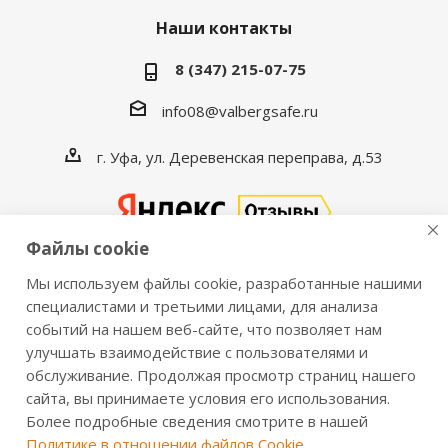
Наши контакты
8 (347) 215-07-75
info08@valbergsafe.ru
г. Уфа, ул. Деревенская переправа, д.53
Файлы cookie
Мы используем файлы cookie, разработанные нашими
2016-2026 © VALBERGSAFE.RU — Интернет-магазин
специалистами и третьими лицами, для анализа
событий на нашем веб-сайте, что позволяет нам
сейфов Valberg и металлической мебели Практик.
улучшать взаимодействие с пользователями и
Продажа сейфов для дома и офиса, металлических
обслуживание. Продолжая просмотр страниц нашего
шкафов, стеллажей, металлических дверей.
сайта, вы принимаете условия его использования.
Информация о розничных ценах, технических
Более подробные сведения смотрите в нашей
характеристиках, наличии на складе носит справочный
Политике в отношении файлов Cookie
.