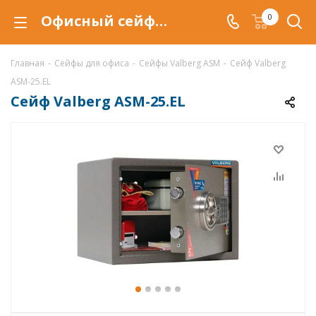
Офисный сейф Valberg ASM-25.EL в Уфе купить со скидкой по низкой цене в интернет-магазине ValbergSafe.ru
0
Главная
-
Сейфы для офиса
-
Сейфы Valberg ASM
-
Сейф Valberg
ASM-25.EL
Сейф Valberg ASM-25.EL