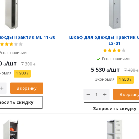
ежды Практик ML 11-30
Шкаф для одежды Практик 
LS-01
Есть в наличии
Есть в наличии
0
/шт
7 300
5 530
/шт
7 480
номия
1 900
Экономия
1 950
В корзину
В корзин
росить скидку
Запросить скидку