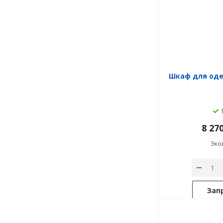
Шкаф для од
8 27
Эко
Зап