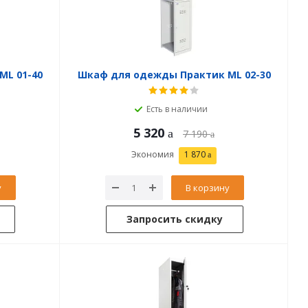
ML 01-40
Шкаф для одежды Практик ML 02-30
Есть в наличии
5 320
7 190
Экономия
1 870
у
В корзину
Запросить скидку