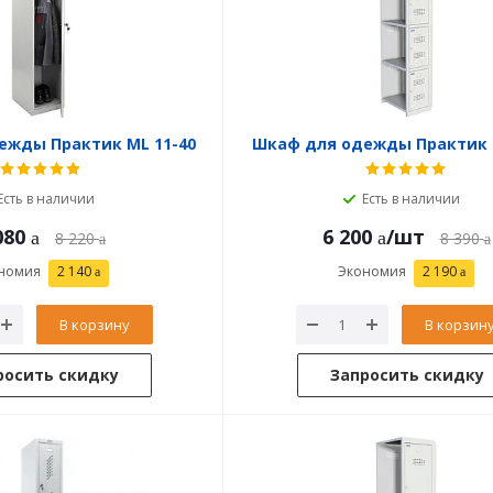
ежды Практик ML 11-40
Шкаф для одежды Практик 
Есть в наличии
Есть в наличии
080
6 200
/шт
8 220
8 390
номия
2 140
Экономия
2 190
В корзину
В корзин
росить скидку
Запросить скидку