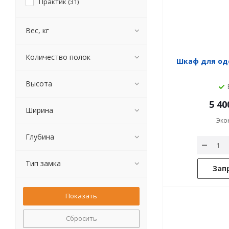
Практик (
31
)
Вес, кг
Количество полок
Шкаф для од
Высота
5 40
Ширина
Эко
Глубина
Тип замка
Зап
Сбросить