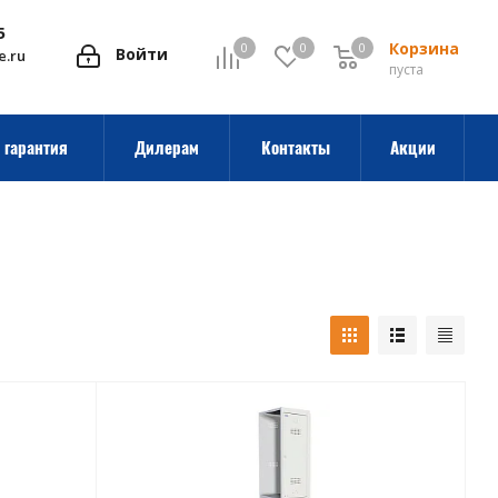
5
Корзина
0
0
0
0
Войти
e.ru
пуста
 гарантия
Дилерам
Контакты
Акции