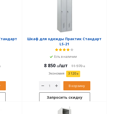
Стандарт
Шкаф для одежды Практик Стандарт
LS-21
Есть в наличии
8 850
/шт
11 970
Экономия
3 120
у
В корзину
Запросить скидку