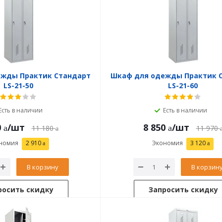
ежды Практик Стандарт
Шкаф для одежды Практик 
LS-21-50
LS-21-60
Есть в наличии
Есть в наличии
0
/шт
8 850
/шт
11 180
11 970
номия
2 910
Экономия
3 120
В корзину
В корзин
росить скидку
Запросить скидку