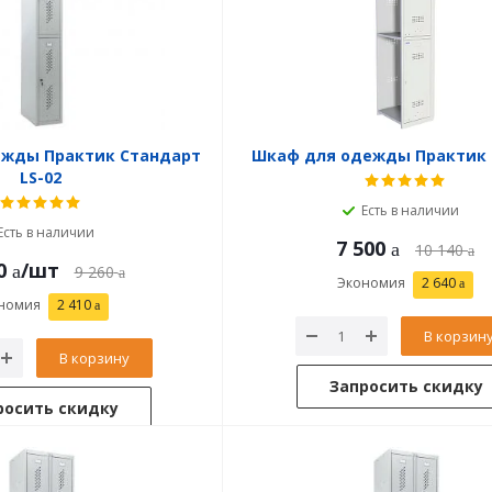
ежды Практик Стандарт
Шкаф для одежды Практик 
LS-02
Есть в наличии
Есть в наличии
7 500
10 140
0
/шт
9 260
Экономия
2 640
номия
2 410
В корзин
В корзину
Запросить скидку
росить скидку