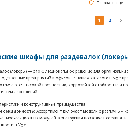
Показать еще
1
2
ские шкафы для раздевалок (локеры
лок (локеры) — это функциональное решение для организации х
водственных предприятий и офисов. В нашем каталоге в Уфе пр
е отличаются высокой прочностью, коррозийной стойкостью и в
системы креплений.
ктеристики и конструктивные преимущества
и секционность:
Ассортимент включает модели с различным к
четырехсекционных модулей. Конструкция позволяет соединять
ности в Уфе.