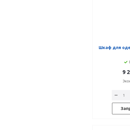
Шкаф для оде
9 
Эко
Зап