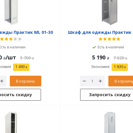
ежды Практик ML 01-30
Шкаф для одежды Практик 
Есть в наличии
Есть в наличии
0
/шт
5 190
5 700
7 020
номия
1 490
Экономия
1 830
В корзину
В корзин
росить скидку
Запросить скидку