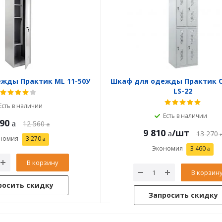
жды Практик ML 11-50У
Шкаф для одежды Практик 
LS-22
Есть в наличии
Есть в наличии
290
12 560
9 810
/шт
13 270
номия
3 270
Экономия
3 460
В корзину
В корзин
росить скидку
Запросить скидку