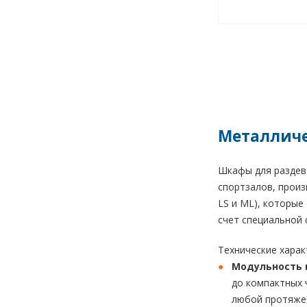
Металличе
Шкафы для раздева
спортзалов, произ
LS и ML), которы
счет специальной 
Технические хара
Модульность 
до компактных 
любой протяжен