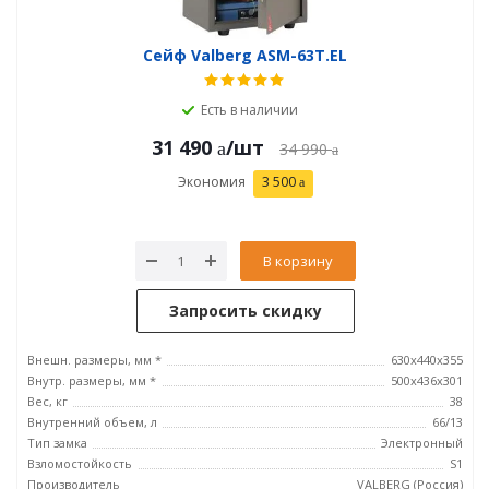
Сейф Valberg ASM-63Т.EL
Есть в наличии
31 490
/шт
34 990
Экономия
3 500
В корзину
Запросить скидку
Внешн. размеры, мм *
630x440x355
Внутр. размеры, мм *
500х436х301
Вес, кг
38
Внутренний объем, л
66/13
Тип замка
Электронный
Взломостойкость
S1
Производитель
VALBERG (Россия)