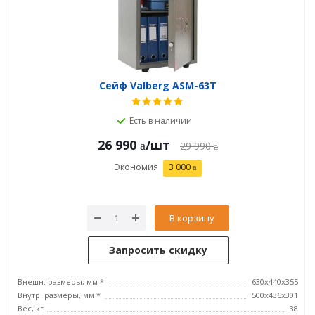
Сейф Valberg ASM-63Т
Есть в наличии
26 990
/шт
29 990
Экономия
3 000
В корзину
Запросить скидку
Внешн. размеры, мм *
630x440x355
Внутр. размеры, мм *
500х436х301
Вес, кг
38