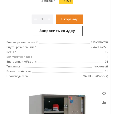
Экономия
1 710
В корзину
Запросить скидку
Внешн. размеры, мм *
280x390x280
Внутр. размеры, мм *
276х386х226
Вес, кг
15
Количество полок
1
Внутренний объем, л
24
Тип замка
Ключевой
Взломостойкость
S1
Производитель
VALBERG (Россия)