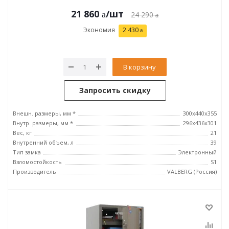
21 860
/шт
24 290
Экономия
2 430
В корзину
Запросить скидку
Внешн. размеры, мм *
300x440x355
Внутр. размеры, мм *
296х436х301
Вес, кг
21
Внутренний объем, л
39
Тип замка
Электронный
Взломостойкость
S1
Производитель
VALBERG (Россия)