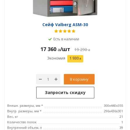
Сейф Valberg ASM-30
Есть в наличии
17 360
/шт
19 290
Экономия
1 930
В корзину
Запросить скидку
Внешн. размеры, мм *
300x440x355
Внутр. размеры, мм *
296х436х301
Вес, кг
21
Количество полок
1
Внутренний объем, л
39