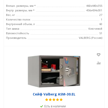
Внешн. размеры, мм *
460х440х355
Внутр. размеры, мм *
456х434х301
Вес, кг
27
Количество полок
1
Внутренний объем, л
60
Тип замка
Ключевой
Взломостойкость
S1
Производитель
VALBERG (Россия)
Сейф Valberg ASM-30.EL
Есть в наличии