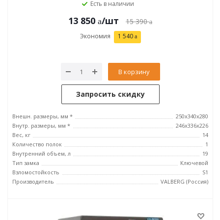
Есть в наличии
13 850
/шт
15 390
Экономия
1 540
В корзину
Запросить скидку
Внешн. размеры, мм *
250x340x280
Внутр. размеры, мм *
246х336х226
Вес, кг
14
Количество полок
1
Внутренний объем, л
19
Тип замка
Ключевой
Взломостойкость
S1
Производитель
VALBERG (Россия)