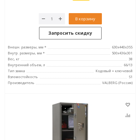
В корзину
Запросить скидку
Внешн. размеры, мм *
630x440x355
Внутр. размеры, мм *
500х436х301
Вес, кг
38
Внутренний объем, л
66/13
Тип замка
Кодовый + ключевой
Взломостойкость
S1
Производитель
VALBERG (Россия)