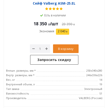
Сейф Valberg ASM-25.EL
Есть в наличии
18 350
/шт
20 390
Экономия
2 040
В корзину
Запросить скидку
Внешн. размеры, мм *
250x340x280
Внутр. размеры, мм *
246х336х226
Вес, кг
14
Внутренний объем, л
19
Тип замка
Электронный
Взломостойкость
S1
Производитель
VALBERG (Россия)