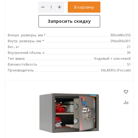
В корзину
Запросить скидку
Внешн. размеры, мм *
300x440x355
Внутр. размеры, мм *
296х436х301
Вес, кг
21
Внутренний объем, л
39
Тип замка
Кодовый + ключевой
Взломостойкость
S1
Производитель
VALBERG (Россия)