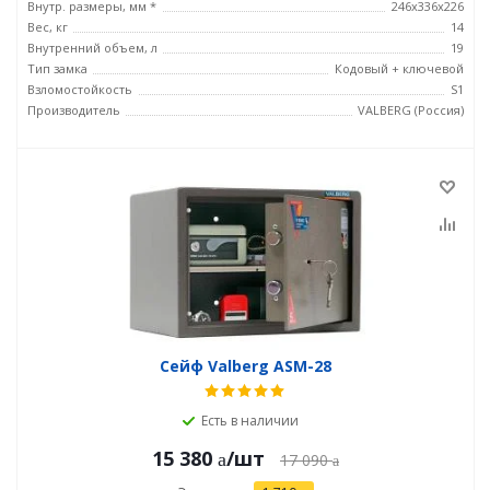
Внутр. размеры, мм *
246х336х226
Вес, кг
14
Внутренний объем, л
19
Тип замка
Кодовый + ключевой
Взломостойкость
S1
Производитель
VALBERG (Россия)
Сейф Valberg ASM-28
Есть в наличии
15 380
/шт
17 090