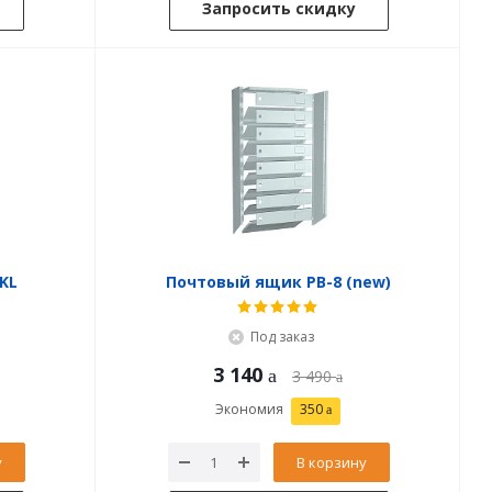
Запросить скидку
KL
Почтовый ящик PB-8 (new)
Под заказ
3 140
3 490
Экономия
350
у
В корзину