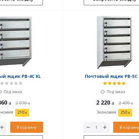
ый ящик PB-4C KL
Почтовый ящик PB-5C 
Под заказ
Под заказ
860
2 220
2 070
2 470
ономия
210
Экономия
250
В корзину
В корзин