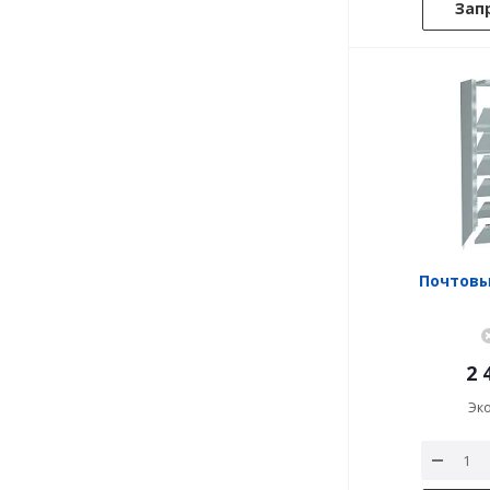
Зап
Почтовы
2 
Эк