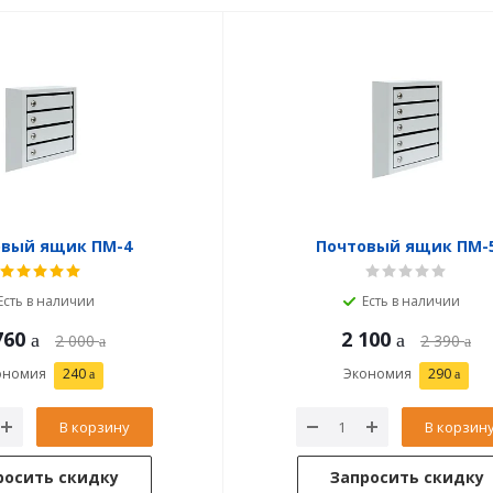
овый ящик ПМ-4
Почтовый ящик ПМ-
Есть в наличии
Есть в наличии
760
2 100
2 000
2 390
ономия
240
Экономия
290
В корзину
В корзин
росить скидку
Запросить скидку