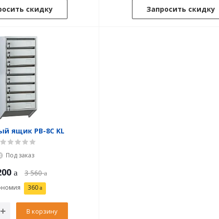
росить скидку
Запросить скидку
ый ящик PB-8C KL
Под заказ
200
3 560
ономия
360
В корзину