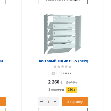
KL
Почтовый ящик PB-5 (new)
Под заказ
2 260
2 510
Экономия
250
у
В корзину