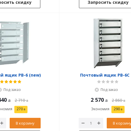
росить скидку
Запросить скидку
й ящик PB-6 (new)
Почтовый ящик PB-6C 
Под заказ
Под заказ
440
2 570
2 710
2 860
ономия
270
Экономия
290
В корзину
В корзин