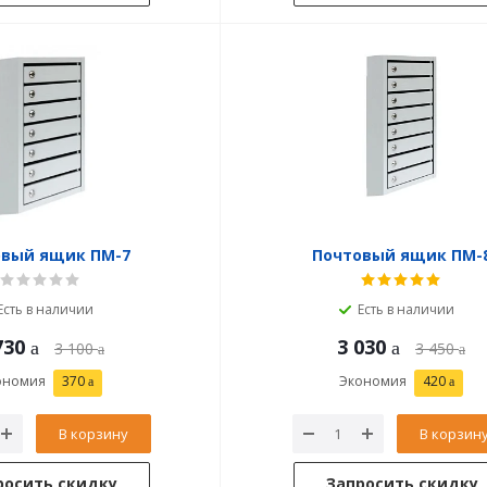
овый ящик ПМ-7
Почтовый ящик ПМ-
Есть в наличии
Есть в наличии
730
3 030
3 100
3 450
ономия
370
Экономия
420
В корзину
В корзин
росить скидку
Запросить скидку