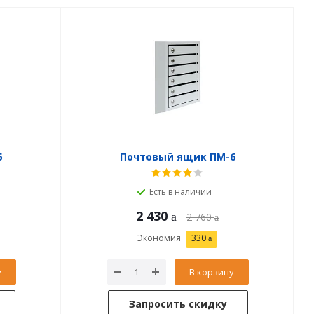
5
Почтовый ящик ПМ-6
Есть в наличии
2 430
2 760
Экономия
330
у
В корзину
Запросить скидку