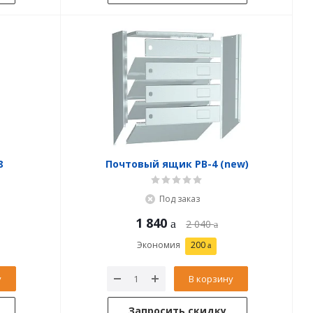
8
Почтовый ящик PB-4 (new)
Под заказ
1 840
2 040
Экономия
200
у
В корзину
Запросить скидку