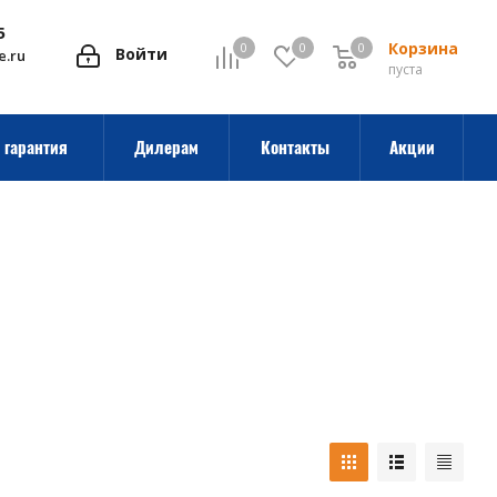
5
Корзина
0
0
0
0
Войти
e.ru
пуста
 гарантия
Дилерам
Контакты
Акции