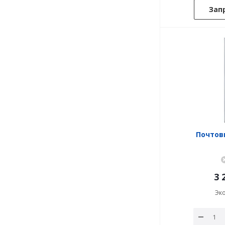
Зап
Почтов
3 
Эк