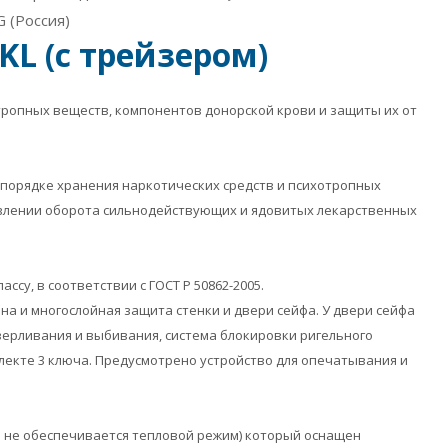
 (Россия)
KL (с трейзером)
тропных веществ, компонентов донорской крови и защиты их от
О порядке хранения наркотических средств и психотропных
ствлении оборота сильнодействующих и ядовитых лекарственных
ассу, в соответствии с ГОСТ Р 50862-2005.
а и многослойная защита стенки и двери сейфа. У двери сейфа
сверливания и выбивания, система блокировки ригельного
лекте 3 ключа. Предусмотрено устройство для опечатывания и
е не обеспечивается тепловой режим) который оснащен