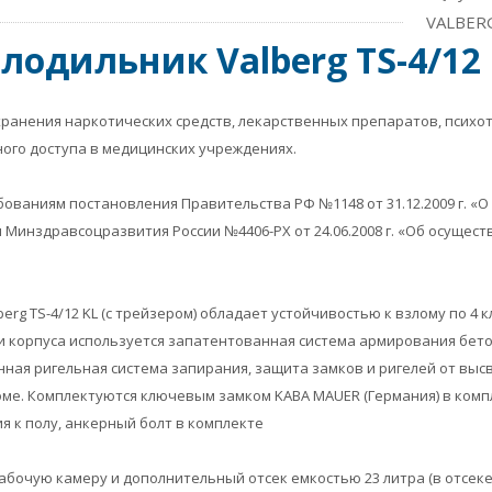
VALBERG
лодильник Valberg TS-4/12 
ранения наркотических средств, лекарственных препаратов, психо
ого доступа в медицинских учреждениях.
ованиям постановления Правительства РФ №1148 от 31.12.2009 г. «
 Минздравсоцразвития России №4406-РХ от 24.06.2008 г. «Об осуще
erg TS-4/12 KL (с трейзером) обладает устойчивостью к взлому по 4 кл
и корпуса используется запатентованная система армирования бетон
енная ригельная система запирания, защита замков и ригелей от вы
ме. Комплектуются ключевым замком KABA MAUER (Германия) в комп
я к полу, анкерный болт в комплекте
абочую камеру и дополнительный отсек емкостью 23 литра (в отсек