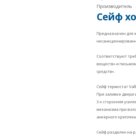
Производитель
Сейф хо
Предназначен для х
несанкционированн
Соответствуют треб
веществ» и письмом
средств».
Сейф термостат Valb
При заливке двери 
3-х сторонняя усил
механизма при взло
анкерного креплени
Сейф разделен на р