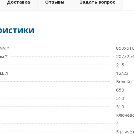
Доставка
Отзывы
Задать вопрос
ристики
мм *
850x51
мм *
207x25
215
м, л
12/23
Белый с
850
510
510
Ключев
4
5 {с уч