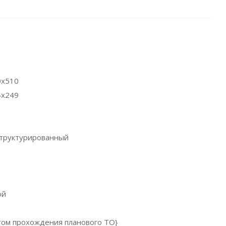
0x510
4x249
труктурированный
ой
ётом прохождения планового ТО}