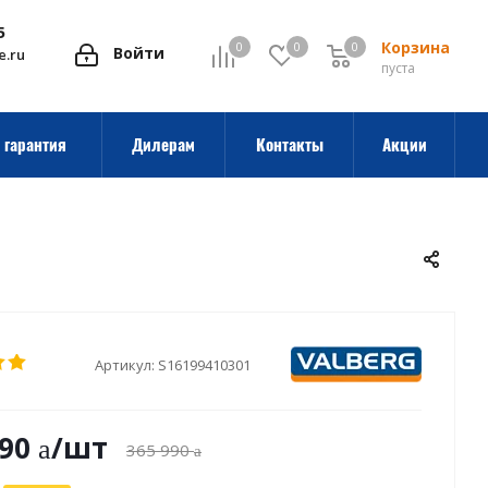
5
Корзина
0
0
0
0
Войти
e.ru
пуста
 гарантия
Дилерам
Контакты
Акции
Артикул:
S16199410301
390
/шт
365 990