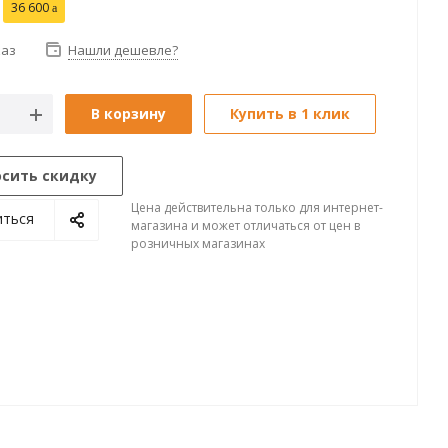
36 600
каз
Нашли дешевле?
В корзину
Купить в 1 клик
осить скидку
Цена действительна только для интернет-
иться
магазина и может отличаться от цен в
розничных магазинах