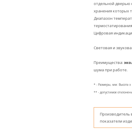
отдельной дверью с
хранения которых т
Диапазон температу
термостатирования,
Цифровая индикация
Световая и звукова
Преимущества:
эко
шума при работе.
* - Размеры, мм: Высота 
** - допустимое отклонени
Производитель 
показатели изде