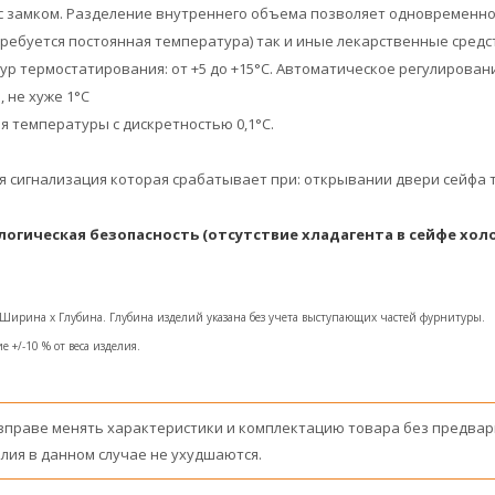
 замком. Разделение внутреннего объема позволяет одновременно 
ребуется постоянная температура) так и иные лекарственные средс
р термостатирования: от +5 до +15°С. Автоматическое регулирова
 не хуже 1°С
 температуры с дискретностью 0,1°С.
я сигнализация которая срабатывает при: открывании двери сейфа 
логическая безопасность (отсутствие хладагента в сейфе хол
x Ширина x Глубина. Глубина изделий указана без учета выступающих частей фурнитуры.
е +/-10 % от веса изделия.
вправе менять характеристики и комплектацию товара без предвар
лия в данном случае не ухудшаются.