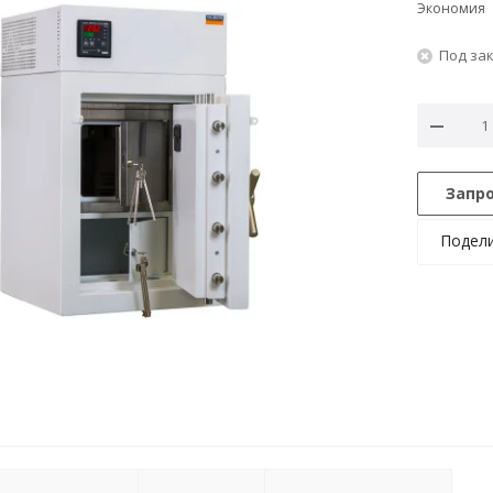
Экономия
Под за
Запр
Подел