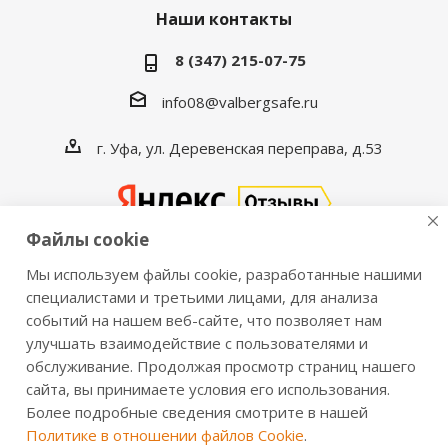
Наши контакты
8 (347) 215-07-75
info08@valbergsafe.ru
г. Уфа, ул. Деревенская переправа, д.53
Файлы cookie
Мы используем файлы cookie, разработанные нашими
2016-2026 © VALBERGSAFE.RU — Интернет-магазин
специалистами и третьими лицами, для анализа
событий на нашем веб-сайте, что позволяет нам
сейфов Valberg и металлической мебели Практик.
улучшать взаимодействие с пользователями и
Продажа сейфов для дома и офиса, металлических
обслуживание. Продолжая просмотр страниц нашего
шкафов, стеллажей, металлических дверей.
сайта, вы принимаете условия его использования.
Информация о розничных ценах, технических
Более подробные сведения смотрите в нашей
характеристиках, наличии на складе носит справочный
Политике в отношении файлов Cookie
.
характер и не является публичной офертой,