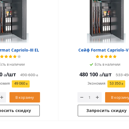
mat Capriolo-III EL
Сейф Format Capriolo-V
Есть в наличии
Есть в наличии
0
/шт
480 100
/шт
490 600
533 45
номия
49 060
Экономия
53 350
В корзину
В корзин
росить скидку
Запросить скидку