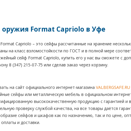
оружия Format Capriolo в Уфе
ormat Capriolo – это сейфы рассчитанные на хранение нескольк
аны на класс взломостойкости по ГОСТ и в полной мере соотве
жейный сейф Format Capriolo, купить его у нас вы сможете с до
ну 8 (347) 215-07-75 или сделав заказ через корзину.
ать на сайт официального интернет-магазина
VALBERGSAFE.RU
йные сейфы или металлическую мебель в официальном интернет-
тифицированную высококачественную продукцию с гарантией и в
льную проверку службой качества, на все товары даётся гаран
бразие сейфов и шкафов как по назначению, так и по цене, опт
 оплаты и доставки.