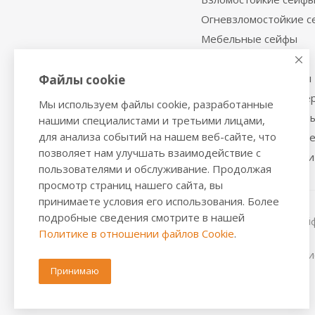
Огневзломостойкие 
Мебельные сейфы
Депозитные сейфы
Встраиваемые сейфы
Файлы cookie
Сейфы с отделкой де
Мы используем файлы cookie, разработанные
Металлические шкаф
нашими специалистами и третьими лицами,
для анализа событий на нашем веб-сайте, что
Производственная м
позволяет нам улучшать взаимодействие с
Металлические двери
пользователями и обслуживание. Продолжая
просмотр страниц нашего сайта, вы
принимаете условия его использования. Более
подробные сведения смотрите в нашей
2016-2026 © VALBERGSAFE.RU — Интернет-магазин сейфо
Политике в отношении файлов Cookie
.
стеллажей, металлических дверей.
Информация о розничных ценах, технических характерис
положениями из Статьи 437 ч.2 ГК РФ.
Принимаю