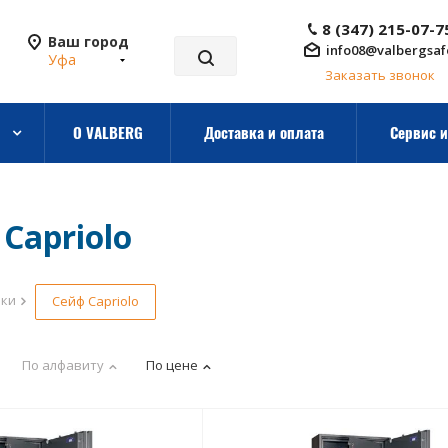
8 (347) 215-07-7
Ваш город
info08@valbergsaf
Уфа
Заказать звонок
О VALBERG
Доставка и оплата
Сервис и
Capriolo
рки
Сейф Capriolo
По алфавиту
По цене