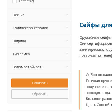
Format (
2
)
Вес, кг
Сейфы для 
Количество стволов
Оружейные сейфы F
Ширина
Они сертифициров
заинтересовал ору
Тип замка
позвонив по телефо
Взломостойкость
Добро пожалов
Покупая оруже
получаете сер
проходят тщате
Сбросить
Большое разноо
Цены. Способы