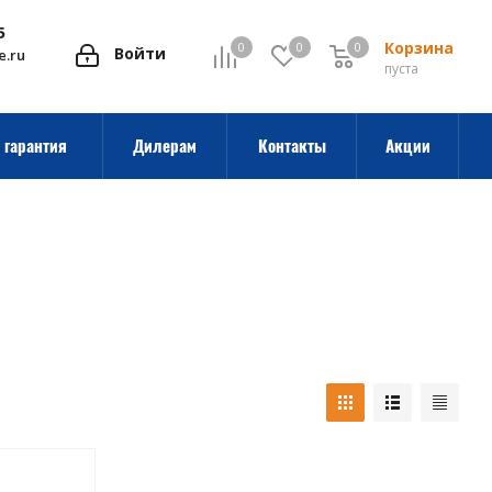
5
Корзина
0
0
0
0
Войти
e.ru
пуста
 гарантия
Дилерам
Контакты
Акции