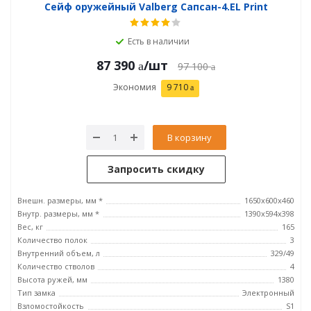
Сейф оружейный Valberg Сапсан-4.EL Print
Есть в наличии
87 390
/шт
97 100
Экономия
9 710
В корзину
Запросить скидку
Внешн. размеры, мм *
1650x600x460
Внутр. размеры, мм *
1390x594x398
Вес, кг
165
Количество полок
3
Внутренний объем, л
329/49
Количество стволов
4
Высота ружей, мм
1380
Тип замка
Электронный
Взломостойкость
S1