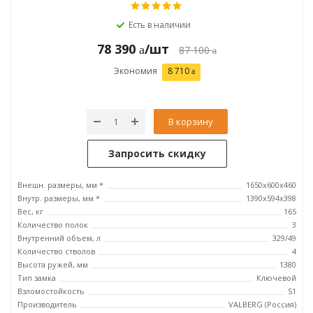
Есть в наличии
78 390
/шт
87 100
Экономия
8 710
В корзину
Запросить скидку
Внешн. размеры, мм *
1650x600x460
Внутр. размеры, мм *
1390x594x398
Вес, кг
165
Количество полок
3
Внутренний объем, л
329/49
Количество стволов
4
Высота ружей, мм
1380
Тип замка
Ключевой
Взломостойкость
S1
Производитель
VALBERG (Россия)