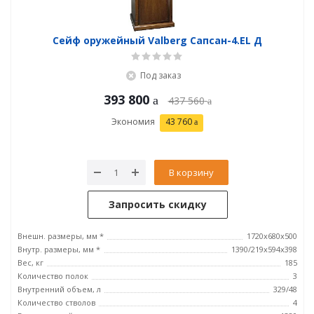
Сейф оружейный Valberg Сапсан-4.EL Д
Под заказ
393 800
437 560
Экономия
43 760
В корзину
Запросить скидку
Внешн. размеры, мм *
1720x680x500
Внутр. размеры, мм *
1390/219х594х398
Вес, кг
185
Количество полок
3
Внутренний объем, л
329/48
Количество стволов
4