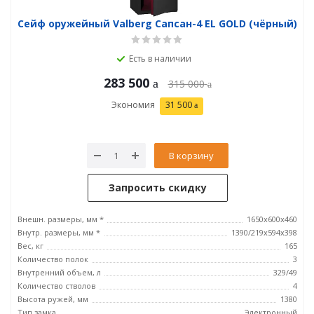
Сейф оружейный Valberg Сапсан-4 EL GOLD (чёрный)
Есть в наличии
283 500
315 000
Экономия
31 500
В корзину
Запросить скидку
Внешн. размеры, мм *
1650х600х460
Внутр. размеры, мм *
1390/219х594х398
Вес, кг
165
Количество полок
3
Внутренний объем, л
329/49
Количество стволов
4
Высота ружей, мм
1380
Тип замка
Электронный