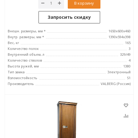
В корзину
Запросить скидку
Внешн. размеры, мм *
1650х600х460
Внутр. размеры, мм *
1390х594х398
Вес, кг
165
Количество полок
3
Внутренний объем, л
329/49
Количество стволов
4
Высота ружей, мм
1380
Тип замка
Электронный
Взломостойкость
S1
Производитель
VALBERG (Россия)