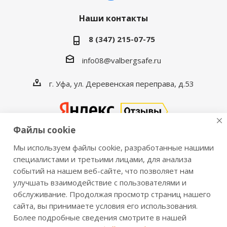
Наши контакты
8 (347) 215-07-75
info08@valbergsafe.ru
г. Уфа, ул. Деревенская переправа, д.53
Файлы cookie
Мы используем файлы cookie, разработанные нашими
2016-2026 © VALBERGSAFE.RU — Интернет-магазин
специалистами и третьими лицами, для анализа
событий на нашем веб-сайте, что позволяет нам
сейфов Valberg и металлической мебели Практик.
улучшать взаимодействие с пользователями и
Продажа сейфов для дома и офиса, металлических
обслуживание. Продолжая просмотр страниц нашего
шкафов, стеллажей, металлических дверей.
сайта, вы принимаете условия его использования.
Информация о розничных ценах, технических
Более подробные сведения смотрите в нашей
характеристиках, наличии на складе носит справочный