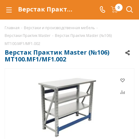
Верстак Практик Master MT100.MF1/MF1.002 купить по низкой цене в Уфе, металлический слесарный верстак
0
Главная
-
Верстаки и производственная мебель
-
Верстаки Практик Master
-
Верстак Практик Master (№106)
MT100.MF1/MF1.002
Верстак Практик Master (№106)
MT100.MF1/MF1.002