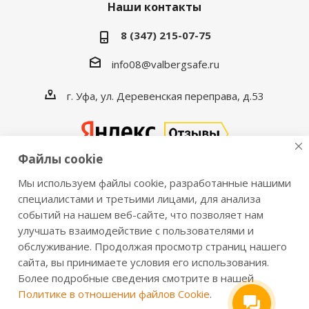
Наши контакты
8 (347) 215-07-75
info08@valbergsafe.ru
г. Уфа, ул. Деревенская переправа, д.53
Файлы cookie
Мы используем файлы cookie, разработанные нашими
2016-2026 © VALBERGSAFE.RU — Интернет-магазин
специалистами и третьими лицами, для анализа
событий на нашем веб-сайте, что позволяет нам
сейфов Valberg и металлической мебели Практик.
улучшать взаимодействие с пользователями и
Продажа сейфов для дома и офиса, металлических
обслуживание. Продолжая просмотр страниц нашего
шкафов, стеллажей, металлических дверей.
сайта, вы принимаете условия его использования.
Информация о розничных ценах, технических
Более подробные сведения смотрите в нашей
характеристиках, наличии на складе носит справочный
Политике в отношении файлов Cookie
.
характер и не является публичной офертой,