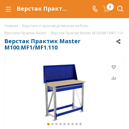
Верстак Практик Master M100.MF1/MF1.110 купить по низкой цене в Уфе, металлический слесарный верстак
0
Главная
-
Верстаки и производственная мебель
-
Верстаки Практик Master
-
Верстак Практик Master M100.MF1/MF1.110
Верстак Практик Master
M100.MF1/MF1.110