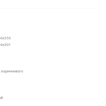
40x355
36x301
 коричневого
ой