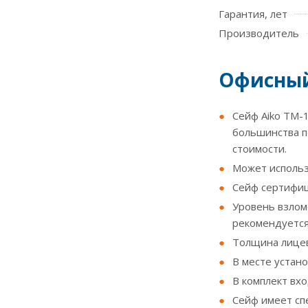
Гарантия, лет
Производитель
Офисный
Сейф Aiko TM-
большинства п
стоимости.
Может использо
Сейф сертифиц
Уровень взлом
рекомендуется
Толщина лицев
В месте устан
В комплект вх
Сейф имеет сп