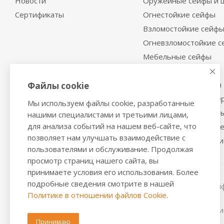
Новости
Оружейные сейфы и 
Сертификаты
Огнестойкие сейфы
Взломостойкие сейф
Огневзломостойкие 
Мебельные сейфы
Депозитные сейфы
Встраиваемые сейфы
Файлы cookie
Сейфы с отделкой де
Мы используем файлы cookie, разработанные
Металлические шкаф
нашими специалистами и третьими лицами,
для анализа событий на нашем веб-сайте, что
Производственная м
позволяет нам улучшать взаимодействие с
Металлические двери
пользователями и обслуживание. Продолжая
просмотр страниц нашего сайта, вы
принимаете условия его использования. Более
подробные сведения смотрите в нашей
2016-2026 © VALBERGSAFE.RU — Интернет-магазин сейфо
Политике в отношении файлов Cookie
.
стеллажей, металлических дверей.
Информация о розничных ценах, технических характерис
положениями из Статьи 437 ч.2 ГК РФ.
Принимаю