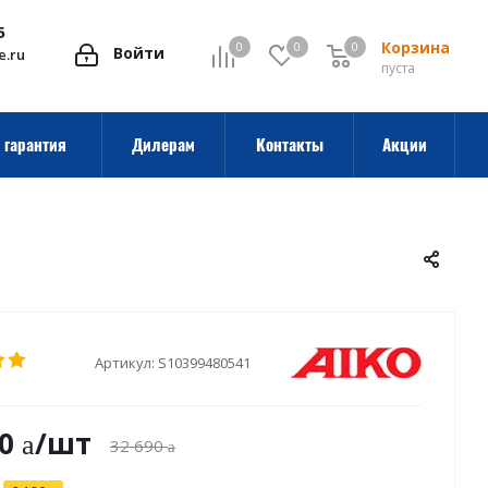
5
Корзина
0
0
0
0
Войти
e.ru
пуста
 гарантия
Дилерам
Контакты
Акции
Артикул:
S10399480541
0
/шт
32 690