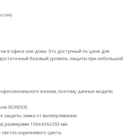
оссия)
ов в офисе или дома. Это доступный по цене для
у достаточный базовый уровень защиты при небольшой
профессионального взлома, поэтому данные модели
мком BORDER.
ля защиты замка от высверливания.
ка) размерами 100х436х293 мм.
светло-коричневого цвета.