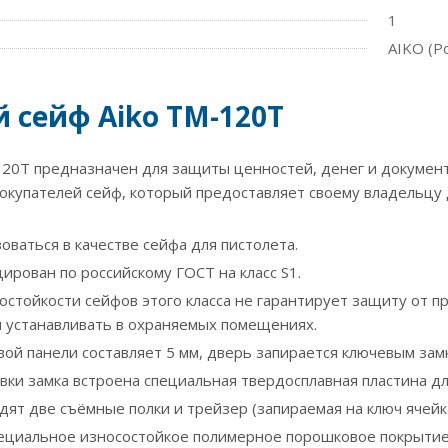
1
AIKO (Р
 сейф Aiko TM-120Т
120Т предназначен для защиты ценностей, денег и документ
окупателей сейф, который предоставляет своему владельц
ваться в качестве сейфа для пистолета.
ирован по российскому ГОСТ на класс S1.
остойкости сейфов этого класса не гарантирует защиту от 
 устанавливать в охраняемых помещениях.
ой панели составляет 5 мм, дверь запирается ключевым за
овки замка встроена специальная твердосплавная пластина д
одят две съёмные полки и трейзер (запираемая на ключ ячей
ециальное износостойкое полимерное порошковое покрытие 