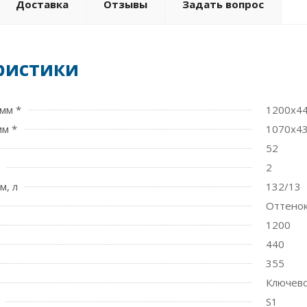
Доставка
Отзывы
Задать вопрос
ристики
мм *
1200x4
мм *
1070x4
52
2
м, л
132/13
Оттенок
1200
440
355
Ключев
S1