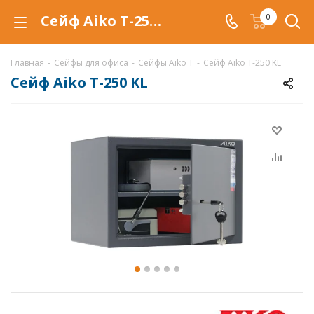
Сейф Aiko T-250 KL в Уфе купить со скидкой по низкой цене в интернет-магазине ValbergSafe.ru
0
Главная
-
Сейфы для офиса
-
Сейфы Aiko T
-
Сейф Aiko T-250 KL
Сейф Aiko T-250 KL