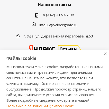
Наши контакты
8 (347) 215-07-75
info08@valbergsafe.ru
г. Уфа, ул. Деревенская переправа, д.53
Файлы cookie
Мы используем файлы cookie, разработанные нашими
2016-2026 © VALBERGSAFE.RU — Интернет-магазин
специалистами и третьими лицами, для анализа
событий на нашем веб-сайте, что позволяет нам
сейфов Valberg и металлической мебели Практик.
улучшать взаимодействие с пользователями и
Продажа сейфов для дома и офиса, металлических
обслуживание. Продолжая просмотр страниц нашего
шкафов, стеллажей, металлических дверей.
сайта, вы принимаете условия его использования.
Информация о розничных ценах, технических
Более подробные сведения смотрите в нашей
характеристиках, наличии на складе носит справочный
Политике в отношении файлов Cookie
.
характер и не является публичной офертой,