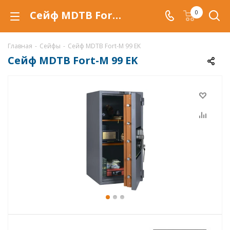
Сейф MDTB Fort-M 99 EK в Уфе купить со скидкой по низкой цене в интернет-магазине ValbergSafe.ru
0
Главная
-
Сейфы
-
Сейф MDTB Fort-M 99 EK
Сейф MDTB Fort-M 99 EK