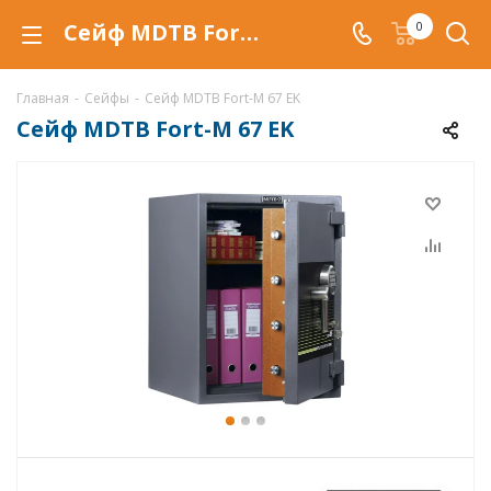
Сейф MDTB Fort-M 67 EK в Уфе купить со скидкой по низкой цене в интернет-магазине ValbergSafe.ru
0
Главная
-
Сейфы
-
Сейф MDTB Fort-M 67 EK
Сейф MDTB Fort-M 67 EK