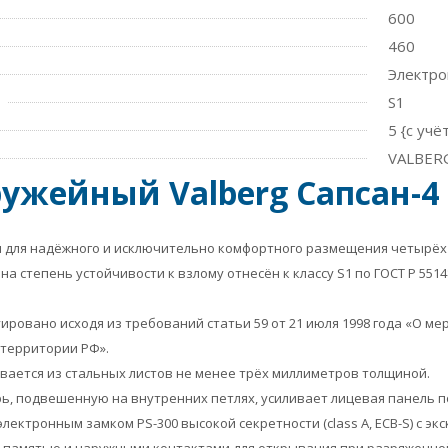
600
460
Электр
S1
5 {с уч
VALBERG
ужейный Valberg Сапсан-4
для надёжного и исключительно комфортного размещения четырёх е
на степень устойчивости к взлому отнесён к классу S1 по ГОСТ Р 551
ировано исходя из требований статьи 59 от 21 июля 1998 года «О ме
 территории РФ».
вается из стальных листов не менее трёх миллиметров толщиной.
, подвешенную на внутренних петлях, усиливает лицевая панель п
лектронным замком PS-300 высокой секретности (class A, ECB-S) с 