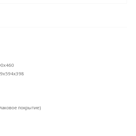
00х460
19х594х398
лаковое покрытие)