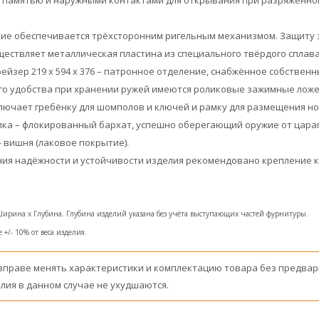
памятью и наружными контактами для открывания при разряженной 
ие обеспечивается трёхсторонним ригельным механизмом. Защиту з
ествляет металлическая пластина из специального твёрдого сплава
рейзер 219 x 594 x 376 – патронное отделение, снабжённое собствен
го удобства при хранении ружей имеются роликовые зажимные лож
ючает гребёнку для шомполов и ключей и рамку для размещения но
лка – флокированный бархат, успешно оберегающий оружие от цара
 вишня (лаковое покрытие).
я надёжности и устойчивости изделия рекомендовано крепление к 
Ширина x Глубина. Глубина изделий указана без учёта выступающих частей фурнитуры.
+/- 10% от веса изделия.
вправе менять характеристики и комплектацию товара без предвар
лия в данном случае не ухудшаются.