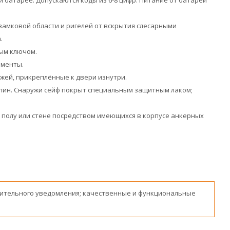
батарее. Допускаются коды из 6-8 цифр. Питание от батареи
амковой области и ригелей от вскрытия слесарными
.
ным ключом.
ементы.
жей, прикреплённые к двери изнутри.
пин. Снаружи сейф покрыт специальным защитным лаком;
полу или стене посредством имеющихся в корпусе анкерных
ительного уведомления; качественные и функциональные