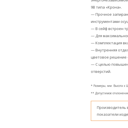
энергонезависимой 
9В типа «Крона».
— Прочное запиран
инструментами осущ
— В сейф встроен т
— Для максимально
— Комплектация вкл
— Внутренняя отде
цветовое решение -
— С целью повышени
отверстий.
* Размеры, мм: Высота x 
** Допустимое отклонение 
Производитель 
показатели изде