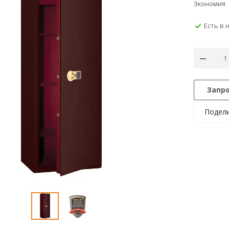
Экономия
Есть в 
Запр
Подел