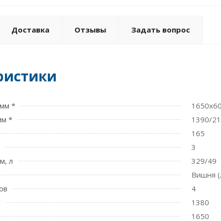
Доставка
Отзывы
Задать вопрос
ристики
мм *
1650х6
мм *
1390/2
165
3
м, л
329/49
Вишня (
ов
4
м
1380
1650