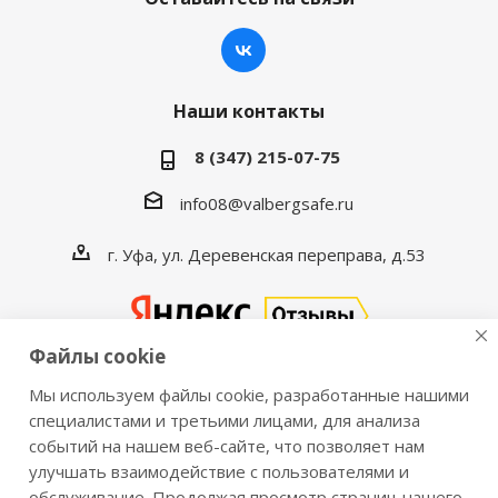
Наши контакты
8 (347) 215-07-75
info08@valbergsafe.ru
г. Уфа, ул. Деревенская переправа, д.53
Файлы cookie
Мы используем файлы cookie, разработанные нашими
2016-2026 © VALBERGSAFE.RU — Интернет-магазин
специалистами и третьими лицами, для анализа
событий на нашем веб-сайте, что позволяет нам
сейфов Valberg и металлической мебели Практик.
улучшать взаимодействие с пользователями и
Продажа сейфов для дома и офиса, металлических
обслуживание. Продолжая просмотр страниц нашего