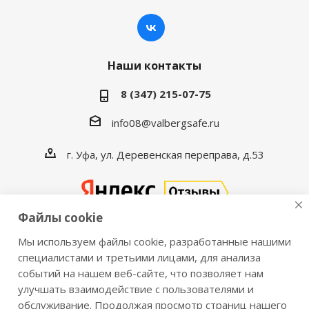
Наши контакты
8 (347) 215-07-75
info08@valbergsafe.ru
г. Уфа, ул. Деревенская переправа, д.53
Файлы cookie
Мы используем файлы cookie, разработанные нашими
2016-2026 © VALBERGSAFE.RU — Интернет-магазин
специалистами и третьими лицами, для анализа
событий на нашем веб-сайте, что позволяет нам
сейфов Valberg и металлической мебели Практик.
улучшать взаимодействие с пользователями и
Продажа сейфов для дома и офиса, металлических
обслуживание. Продолжая просмотр страниц нашего
шкафов, стеллажей, металлических дверей.