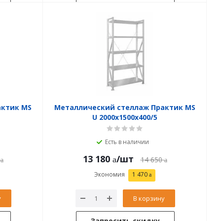
актик MS
Металлический стеллаж Практик MS
U 2000x1500x400/5
Есть в наличии
13 180
/шт
14 650
Экономия
1 470
у
В корзину
Запросить скидку