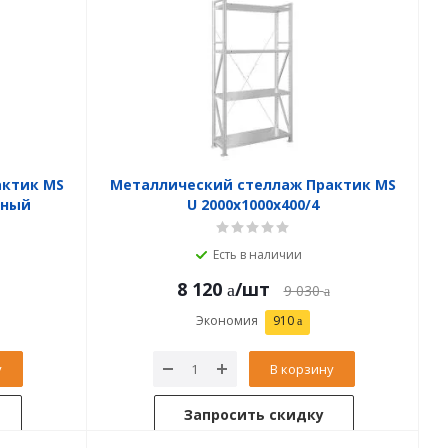
актик MS
Металлический стеллаж Практик MS
нный
U 2000x1000x400/4
Есть в наличии
8 120
/шт
9 030
Экономия
910
у
В корзину
Запросить скидку