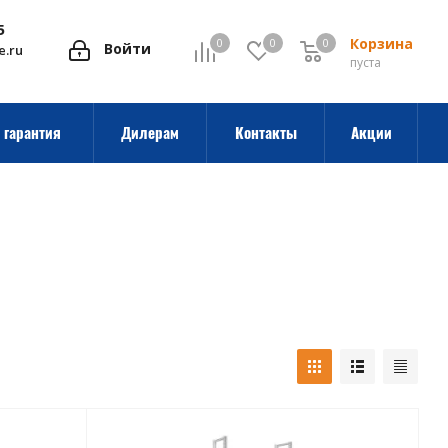
5
Корзина
0
0
0
0
Войти
e.ru
пуста
 гарантия
Дилерам
Контакты
Акции