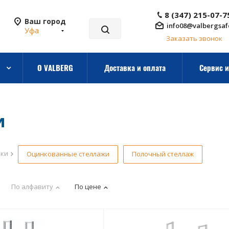
8 (347) 215-07-7
Ваш город
info08@valbergsaf
Уфа
Заказать звонок
О VALBERG
Доставка и оплата
Сервис и
и
рки
Оцинкованные стеллажи
Полочный стеллаж
По алфавиту
По цене