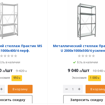
ий стеллаж Практик MS
Металлический стеллаж Пр
x1000x400/4 перф.
U 2000x1000x500/4 усиле
Есть в наличии
Есть в наличии
0
/шт
9 040
/шт
9 420
10 040
ономия
950
Экономия
1 000
В корзину
В корзин
росить скидку
Запросить скидку