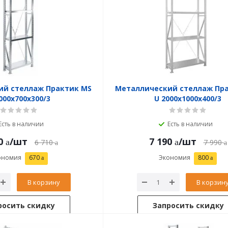
ий стеллаж Практик MS
Металлический стеллаж Пр
000x700x300/3
U 2000x1000x400/3
Есть в наличии
Есть в наличии
0
/шт
7 190
/шт
6 710
7 990
ономия
670
Экономия
800
В корзину
В корзин
росить скидку
Запросить скидку