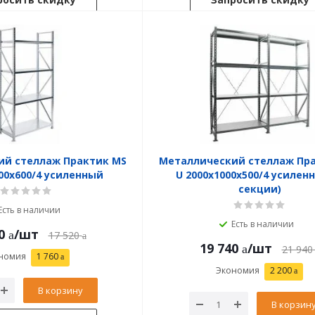
ий стеллаж Практик MS
Металлический стеллаж Пр
200x600/4 усиленный
U 2000x1000x500/4 усилен
секции)
Есть в наличии
Есть в наличии
0
/шт
17 520
19 740
/шт
21 940
номия
1 760
Экономия
2 200
В корзину
В корзин