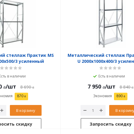
ий стеллаж Практик MS
Металлический стеллаж Пр
000x500/3 усиленный
U 2000x1000x400/3 усиле
Есть в наличии
Есть в наличии
0
/шт
7 950
/шт
8 690
8 840
ономия
870
Экономия
890
В корзину
В корзин
росить скидку
Запросить скидку