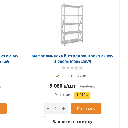
актик MS
Металлический стеллаж Практик MS
нный
U 2000x1000x400/5
Есть в наличии
9 060
/шт
10 070
Экономия
1 010
у
В корзину
Запросить скидку