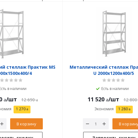
ий стеллаж Практик MS
Металлический стеллаж Пр
000x1500x400/4
U 2000x1200x400/5
Есть в наличии
Есть в наличии
0
/шт
11 520
/шт
12 690
12 800
номия
1 270
Экономия
1 280
В корзину
В корзин
росить скидку
Запросить скидку