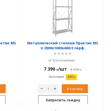
актик MS
Металлический стеллаж Практик MS
U 2000x1000x400/3 перф.
Есть в наличии
7 390
/шт
8 220
Экономия
830
у
В корзину
Запросить скидку