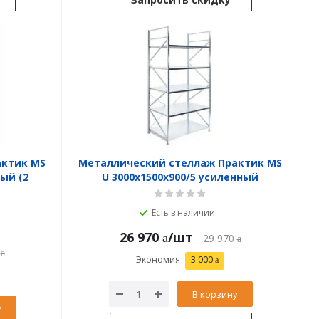
актик MS
Металлический стеллаж Практик MS
ный (2
U 3000x1500x900/5 усиленный
Есть в наличии
26 970
/шт
29 970
Экономия
3 000
В корзину
у