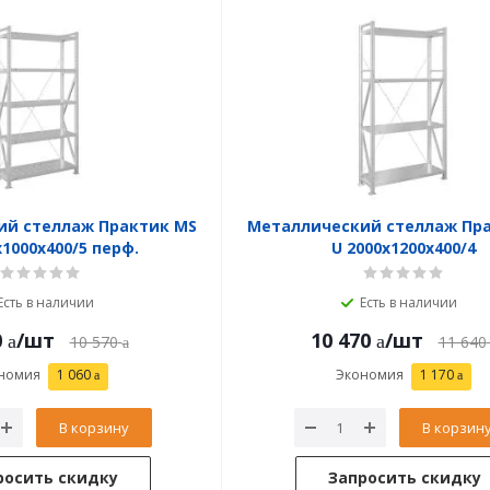
ий стеллаж Практик MS
Металлический стеллаж Пр
x1000x400/5 перф.
U 2000x1200x400/4
Есть в наличии
Есть в наличии
0
/шт
10 470
/шт
10 570
11 640
номия
1 060
Экономия
1 170
В корзину
В корзин
росить скидку
Запросить скидку