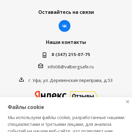
Оставайтесь на связи
Наши контакты
8 (347) 215-07-75
info08@valbergsafe.ru
г. Уфа, ул. Деревенская переправа, д.53
Файлы cookie
Мы используем файлы cookie, разработанные нашими
2016-2026 © VALBERGSAFE.RU — Интернет-магазин
специалистами и третьими лицами, для анализа
событий на нашем веб-сайте, что позволяет нам
сейфов Valberg и металлической мебели Практик.