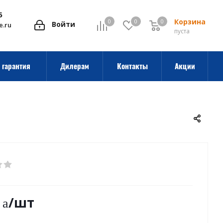
5
Корзина
0
0
0
0
Войти
e.ru
пуста
 гарантия
Дилерам
Контакты
Акции
/шт