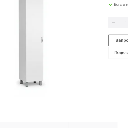
Есть в 
Запр
Подел