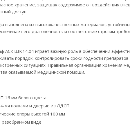
асное хранение, защищая содержимое от воздействия внешни
нный доступ.
фа выполнена из высококачественных материалов, устойчив
еспечивает его долговечность и соответствие строгим треб
ф АСК ШК.14.04 играет важную роль в обеспечении эффекти
ивать порядок, контролировать сроки годности препаратов
экстренных ситуациях. Правильная организация хранения ме
тва оказываемой медицинской помощи.
П 16 мм белого цвета
 ;4-мя полками и дверью из ЛДСП
ические опоры высотой 100 мм
в разобранном виде