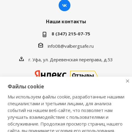
Наши контакты
8 (347) 215-07-75
info08@valbergsafe.ru
г. Уфа, ул. Деревенская переправа, д.53
Файлы cookie
Мы используем файлы cookie, разработанные нашими
2016-2026 © VALBERGSAFE.RU — Интернет-магазин
специалистами и третьими лицами, для анализа
событий на нашем веб-сайте, что позволяет нам
сейфов Valberg и металлической мебели Практик.
улучшать взаимодействие с пользователями и
Продажа сейфов для дома и офиса, металлических
обслуживание. Продолжая просмотр страниц нашего
шкафов, стеллажей, металлических дверей.
сайта, вы принимаете условия его использования.
Информация о розничных ценах, технических