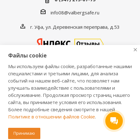
info08@valbergsafe.ru
г. Уфа, ул. Деревенская переправа, д.53
Файлы cookie
Мы используем файлы cookie, разработанные нашими
2016-2026 © VALBERGSAFE.RU — Интернет-магазин
специалистами и третьими лицами, для анализа
событий на нашем веб-сайте, что позволяет нам
сейфов Valberg и металлической мебели Практик.
улучшать взаимодействие с пользователями и
Продажа сейфов для дома и офиса, металлических
обслуживание. Продолжая просмотр страниц нашего
шкафов, стеллажей, металлических дверей.
сайта, вы принимаете условия его использования.
Информация о розничных ценах, технических
Более подробные сведения смотрите в нашей
характеристиках, наличии на складе носит справочный
Политике в отношении файлов Cookie
.
характер и не является публичной офертой,
определяемой положениями из Статьи 437 ч.2 ГК РФ.
Принимаю