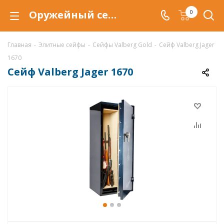
Оружейный сейф Valberg Jager.EL, сейф Jager.EL купить со скидкой по низкой цене в интернет-магазине ValbergSafe.ru
0
Главная
-
Элитные сейфы
-
Сейфы Valberg Gold
-
Сейф Valberg Jager
1670
Сейф Valberg Jager 1670