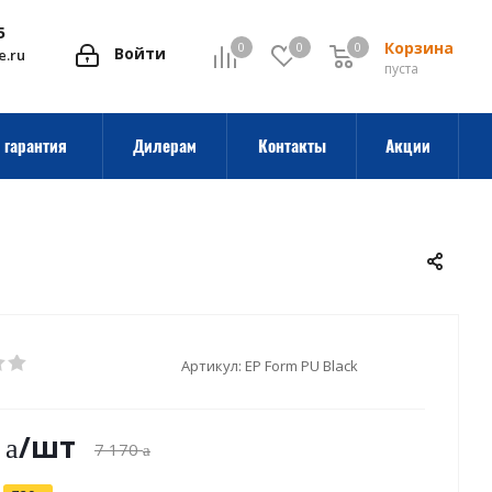
5
Корзина
0
0
0
0
Войти
e.ru
пуста
 гарантия
Дилерам
Контакты
Акции
Артикул:
EP Form PU Black
/шт
7 170