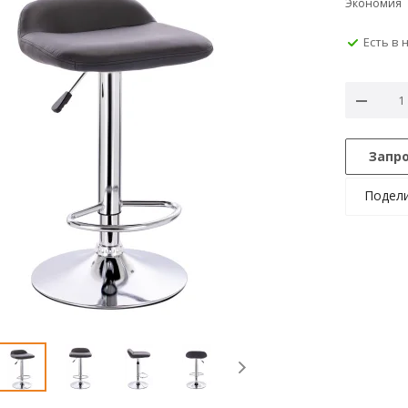
Экономия
Есть в 
Запр
Подел