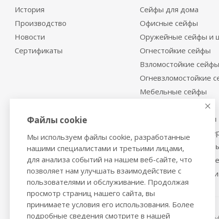
История
Сейфы для дома
Производство
Офисные сейфы
Новости
Оружейные сейфы и 
Сертификаты
Огнестойкие сейфы
Взломостойкие сейф
Огневзломостойкие 
Мебельные сейфы
Депозитные сейфы
Встраиваемые сейфы
Файлы cookie
Сейфы с отделкой де
Мы используем файлы cookie, разработанные
Металлические шкаф
нашими специалистами и третьими лицами,
для анализа событий на нашем веб-сайте, что
Производственная м
позволяет нам улучшать взаимодействие с
Металлические двери
пользователями и обслуживание. Продолжая
просмотр страниц нашего сайта, вы
принимаете условия его использования. Более
подробные сведения смотрите в нашей
2016-2026 © VALBERGSAFE.RU — Интернет-магазин сейфо