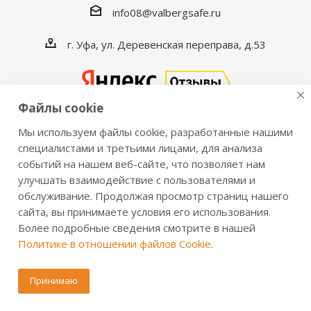
info08@valbergsafe.ru
г. Уфа, ул. Деревенская переправа, д.53
Файлы cookie
Мы используем файлы cookie, разработанные нашими
2016-2026 © VALBERGSAFE.RU — Интернет-магазин
специалистами и третьими лицами, для анализа
событий на нашем веб-сайте, что позволяет нам
сейфов Valberg и металлической мебели Практик.
улучшать взаимодействие с пользователями и
Продажа сейфов для дома и офиса, металлических
обслуживание. Продолжая просмотр страниц нашего
шкафов, стеллажей, металлических дверей.
сайта, вы принимаете условия его использования.
Информация о розничных ценах, технических
Более подробные сведения смотрите в нашей
характеристиках, наличии на складе носит справочный
Политике в отношении файлов Cookie
.
характер и не является публичной офертой,
определяемой положениями из Статьи 437 ч.2 ГК РФ.
Принимаю