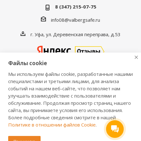
8 (347) 215-07-75
info08@valbergsafe.ru
г. Уфа, ул. Деревенская переправа, д.53
Файлы cookie
Мы используем файлы cookie, разработанные нашими
2016-2026 © VALBERGSAFE.RU — Интернет-магазин
специалистами и третьими лицами, для анализа
событий на нашем веб-сайте, что позволяет нам
сейфов Valberg и металлической мебели Практик.
улучшать взаимодействие с пользователями и
Продажа сейфов для дома и офиса, металлических
обслуживание. Продолжая просмотр страниц нашего
шкафов, стеллажей, металлических дверей.
сайта, вы принимаете условия его использования.
Информация о розничных ценах, технических
Более подробные сведения смотрите в нашей
характеристиках, наличии на складе носит справочный
Политике в отношении файлов Cookie
.
характер и не является публичной офертой,
определяемой положениями из Статьи 437 ч.2 ГК РФ.